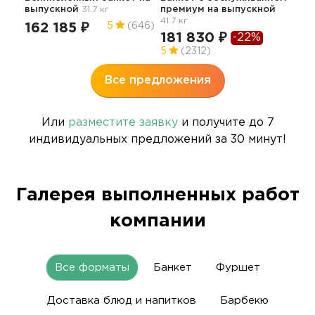
выпускной
31.7 кг
премиум
на выпускной
19
41.7 кг
162 185 ₽
5
(646)
5
181 830 ₽
-22%
5
(2312)
Все предложения
Или
разместите заявку
и получите до 7
индивидуальных предложений за 30 минут!
Галерея выполненных работ
компании
Все форматы
Банкет
Фуршет
Доставка блюд и напитков
Барбекю