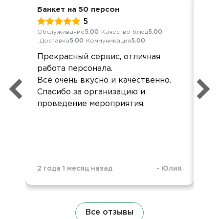
Банкет на 50 персон
Вып
5
Обслуживание
5.00
Качество блюд
5.00
Обс
Доставка
5.00
Коммуникация
5.00
Дос
Прекрасный сервис, отличная
Ник
работа персонала.
од
Всё очень вкусно и качественно.
по
Спасибо за организацию и
проведение мероприятия.
2 года 1 месяц назад
-
Юлия
1 г
Все отзывы