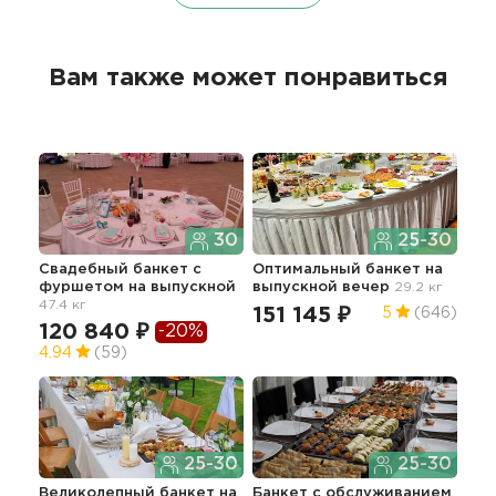
Вам также может понравиться
30
25-30
Свадебный банкет с
Оптимальный банкет на
Бан
фуршетом
на выпускной
выпускной вечер
29.2 кг
"Ст
47.4 кг
151 145 ₽
16
5
(646)
120 840 ₽
-20%
4.94
(59)
25-30
25-30
Бан
Великолепный банкет на
Банкет с обслуживанием
34.0