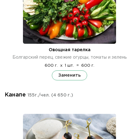
Овощная тарелка
Болгарский перец, свежие огурцы, томаты и зелень
600 г.
x
1 шт.
=
600 г.
Заменить
Канапе
155г./чел.
(4 650 г.)