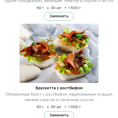
сыром «Моцарелла», вялеными томатом и соусом «Песто»
50 г.
x
30 шт.
=
1 500 г.
Заменить
Брускетта с ростбифом
Обжаренный багет с ростбифом, маринованным огурцом,
свежим салатом и горчичным соусом
50 г.
x
30 шт.
=
1 500 г.
Заменить