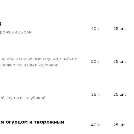
й
40 г.
25 шт.
орожным сыром
хлеба с горчичным соусом, слайсом
50 г.
25 шт.
свежим салатом и кусочком
35 г.
25 шт.
ей груши и голубикой
жим огурцом и творожным
40 г.
25 шт.