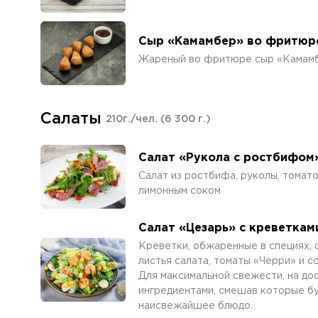
Сыр «Камамбер» во фритюре
Жареный во фритюре сыр «Камамбе
Салаты
210г./чел.
(6 300 г.)
Салат «Рукола с ростбифом
Салат из ростбифа, руколы, томат
лимонным соком
Салат «Цезарь» с креветкам
Креветки, обжаренные в специях, 
листья салата, томаты «Черри» и с
Для максимальной свежести, на до
ингредиентами, смешав которые бук
наисвежайшее блюдо.