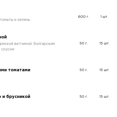
600 г.
1 шт.
томаты и зелень
ной
50 г.
15 шт.
рмской ветчиной, болгарским
м соусом
ыми томатами
50 г.
15 шт.
 и брусникой
50 г.
15 шт.