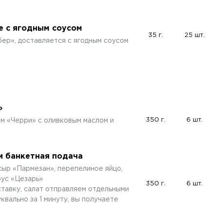
 с ягодным соусом
35 г.
25 шт.
р», доставляется с ягодным соусом
»
350 г.
6 шт.
ом «Черри» с оливковым маслом и
и банкетная подача
сыр «Пармезан», перепелиное яйцо,
оус «Цезарь»
350 г.
6 шт.
ставку, салат отправляем отдельными
вально за 1 минуту, вы получаете