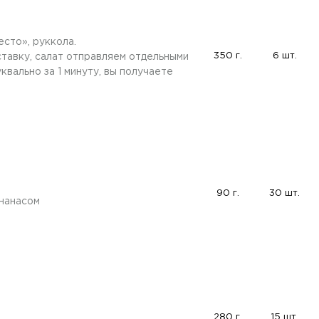
сто», руккола.
350 г.
6 шт.
ставку, салат отправляем отдельными
вально за 1 минуту, вы получаете
90 г.
30 шт.
нанасом
280 г.
15 шт.