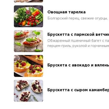
Овощная тарелка
Болгарский перец, свежие огурцы, 
Брускетта с пармской ветчи
Обжаренный пшеничный багет с па
перцем-гриль, руколой и горчичны
Брускета с авокадо и вялен
Брускетта с сыром камамбер