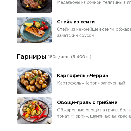
Медальоны из сочной телятины в я
Стейк из семги
Стейк из нежнейшей семги, обжаре
азиатским соусом
Гарниры
180г./чел.
(5 400 г.)
Картофель «Черри»
Картофель «Черри» запеченный
Овощи-гриль с грибами
Обжаренные овощи на гриле, болга
томат «Черри», шампиньоны, красн