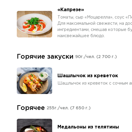
«Капрезе»
Томаты, сыр «Моцарелла», соус «Пе
Для максимальной свежести, на до
ингредиентами, смешав которые бук
наисвежайшее блюдо.
Горячие закуски
90г./чел.
(2 700 г.)
Шашлычок из креветок
Шашлычок из креветок с сочным а
Горячее
255г./чел.
(7 650 г.)
Медальоны из телятины