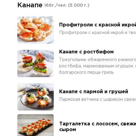
Канапе
166г./чел.
(5 000 г.)
Профитроли с красной икро
Профитроли с красной икрой и тв
Канапе с ростбифом
Треугольник обжаренного ржаного 
ростбифа, маринованным огурцом, 
болгарского перца-гриль
Канапе с пармой и грушей
Пармская ветчина с шариком свеж
Тарталетка с лососем, све
сыром