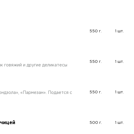
550 г.
1 шт.
550 г.
1 шт.
ык говяжий и другие деликатесы
550 г.
1 шт.
ндзола», «Пармезан». Подается с
рчицей
500 г.
1 шт.