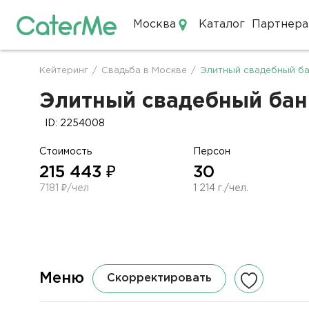
Москва
Каталог
Партнера
Кейтеринг в Москве
Кейтеринг
/
Свадьба в Москве
/
Элитный свадебный ба
Строка
навигации
Элитный свадебный банк
ID: 2254008
Стоимость
Персон
215 443 ₽
30
7181 ₽/чел
1 214 г./чел.
Меню
Скорректировать