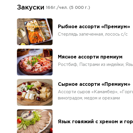
Закуски
166г./чел.
(5 000 г.)
Рыбное ассорти «Премиум»
Стерлядь запеченная, лосось с/с
Мясное ассорти премиум
Ростбиф, Пастрами из индейки, Яз
Сырное ассорти «Премиум»
Ассорти сыров «Камамбер», «Горго
виноградом, медом и орехами
Язык говяжий с хреном и го