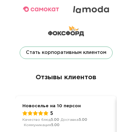
Стать корпоративным клиентом
Отзывы клиентов
Новоселье на 10 персон
Дос
5
Качество блюд
5.00
Доставка
5.00
Кач
Коммуникация
5.00
Ком