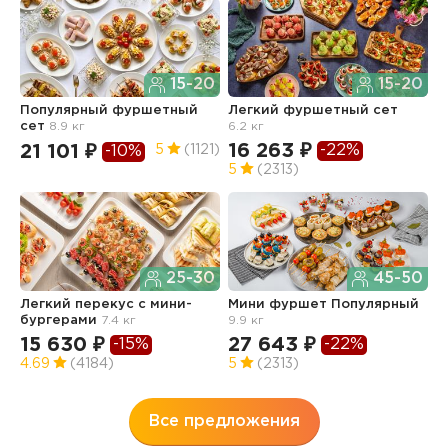
15-20
15-20
Популярный фуршетный
Легкий фуршетный сет
Ф
сет
8.9 кг
6.2 кг
5.
16 263 ₽
1
-22%
21 101 ₽
5
(1121)
-10%
5
(2313)
4
25-30
45-50
Легкий перекус c мини-
Мини фуршет Популярный
Ф
бургерами
7.4 кг
9.9 кг
п
з
15 630 ₽
27 643 ₽
-15%
-22%
3
4.69
(4184)
5
(2313)
Все предложения