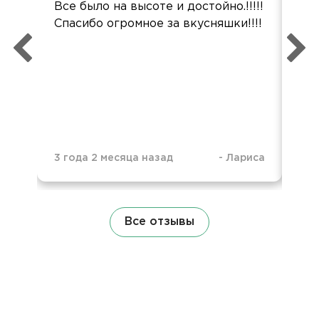
Все было на высоте и достойно.!!!!!
«За
Спасибо огромное за вкусняшки!!!!
рож
реш
пли
вос
тар
пол
3 года 2 месяца назад
-
Лариса
2 м
Все отзывы