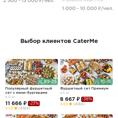
2 500 - 15 000 ₽/чел.
и приемом пищи стоя.
1 000 - 10 000 ₽/чел.
Выбор клиентов CaterMe
20-25
10-15
Популярный фуршетный
Фуршетный сет Премиум
Ф
сет c мини-бургерами
4.5 кг
з
6.0 кг
8 667 ₽
6
-38%
11 666 ₽
-23%
4.69
(4184)
4
4.69
(4184)