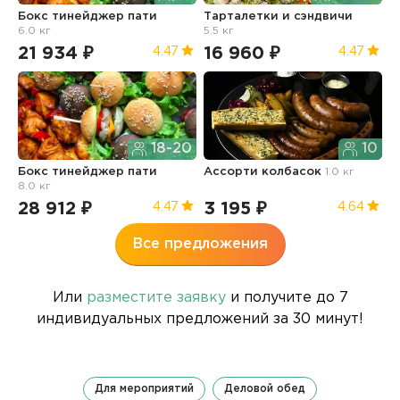
Бокс тинейджер пати
Тарталетки и сэндвичи
Б
6.0 кг
5.5 кг
21 934 ₽
16 960 ₽
1
4.47
4.47
18-20
10
Бокс тинейджер пати
Ассорти колбасок
1.0 кг
Б
8.0 кг
п
28 912 ₽
3 195 ₽
3
4.47
4.64
Все предложения
Или
разместите заявку
и получите до 7
индивидуальных предложений за 30 минут!
Для мероприятий
Деловой обед