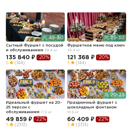
45-50
25-30
Сытный Фуршет с посудой
Фуршетное меню под ключ
Ф
и обслуживанием
38.4 кг
36.4 кг
з
о
135 840 ₽
121 368 ₽
-20%
-20%
2
5
(144)
5
(144)
9
5
20-25
Идеальный фуршет на 20-
Праздничный фуршет с
25 персон с
шоколадным фонтаном
обслуживанием
17.2 кг
19.6 кг
Ф
з
49 859 ₽
60 409 ₽
-22%
-22%
о
5
(2313)
5
(2313)
7