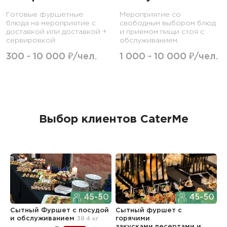
Готовые фуршетные
Мероприятие со
блюда на мероприятие с
свободным выбором блюд
доставкой или доставкой +
и приемом пищи стоя с
сервировкой.
обслуживанием.
300 - 10 000 ₽/чел.
1 000 - 10 000 ₽/чел.
Выбор клиентов CaterMe
45-50
45-50
Сытный Фуршет с посудой
Сытный фуршет с
В
и обслуживанием
38.4 кг
горячими
6
закусками,десертами и