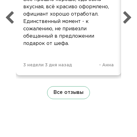
вкусная, всё красиво оформлено,
од
официант хорошо отработал.
реб
Единственный момент - к
Оче
сожалению, не привезли
ор
обещанный в предложении
подарок от шефа.
3 недели 3 дня назад
-
Анна
1 м
Все отзывы