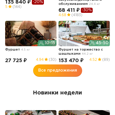
135 840 ₽
-20%
2
обслуживанием
24.4 кг
5
(144)
68 411 ₽
-30%
4.68
(4183)
Л
о
10-15
45-50
7.
Фуршет
4.5 кг
Фуршет на торжество с
3
шашлыками
44.2 кг
27 725 ₽
153 470 ₽
4.94
(30)
4.52
(89)
Все предложения
Новинки недели