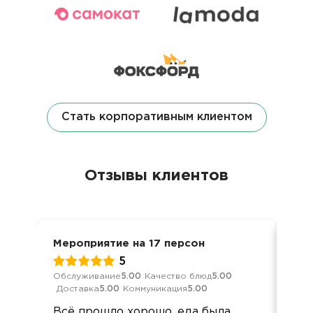
Стать корпоративным клиентом
Отзывы клиентов
Мероприятие на 17 персон
Вып
5
Обслуживание
5.00
Качество блюд
5.00
Обс
Доставка
5.00
Коммуникация
5.00
Дос
Всё прошло хорошо, еда была
Все