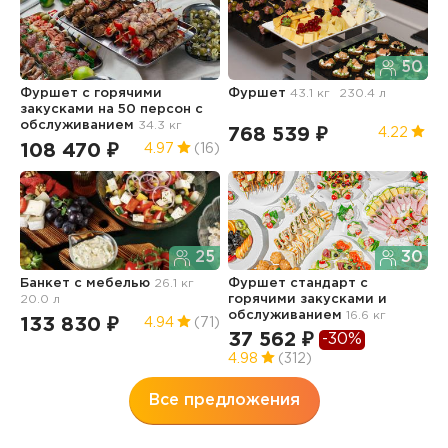
50
Фуршет с горячими
Фуршет
43.1 кг
230.4 л
Ф
закусками на 50 персон с
обслуживанием
34.3 кг
768 539 ₽
5
4.22
108 470 ₽
4.97
(16)
25
30
Ф
Банкет с мебелью
26.1 кг
Фуршет стандарт с
20.0 л
горячими закусками и
1
обслуживанием
16.6 кг
133 830 ₽
4.94
(71)
37 562 ₽
-30%
4.98
(312)
Все предложения