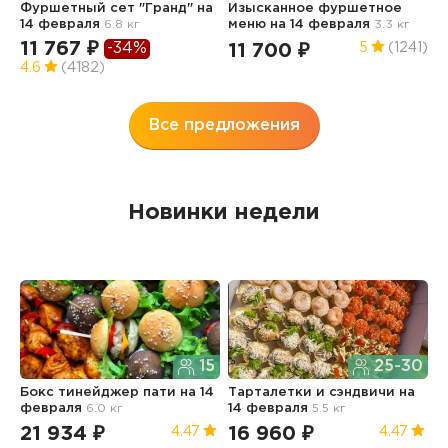
Фуршетный сет "Гранд"
на
Изысканное фуршетное
Ф
14 февраля
6.8 кг
меню
на 14 февраля
3.3 кг
О
ф
11 767 ₽
-34%
11 700 ₽
5
(1241)
7
4.6
(4182)
4
Все предложения
Новинки недели
15
25-30
Бокс тинейджер пати
на 14
Тарталетки и сэндвичи
на
Б
февраля
6.0 кг
14 февраля
5.5 кг
ф
21 934 ₽
16 960 ₽
1
4.47
4.47