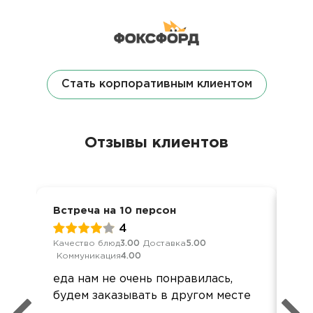
Стать корпоративным клиентом
Отзывы клиентов
Встреча на 10 персон
Ден
4
Качество блюд
3.00
Доставка
5.00
Кач
Коммуникация
4.00
Ком
еда нам не очень понравилась,
Зап
будем заказывать в другом месте
ша
и 