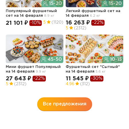
15-20
15-20
Популярный фуршетный
Легкий фуршетный сет
на
Л
сет
на 14 февраля
8.9 кг
14 февраля
6.2 кг
б
7.
16 263 ₽
-22%
21 101 ₽
5
(1120)
-10%
1
5
(2312)
4
45-50
10-15
Мини фуршет Популярный
Фуршетный сет "Сытный"
на 14 февраля
9.9 кг
на 14 февраля
5.6 кг
Ф
п
27 643 ₽
11 545 ₽
-22%
-30%
з
5
(2312)
4.96
(312)
13
3
Все предложения