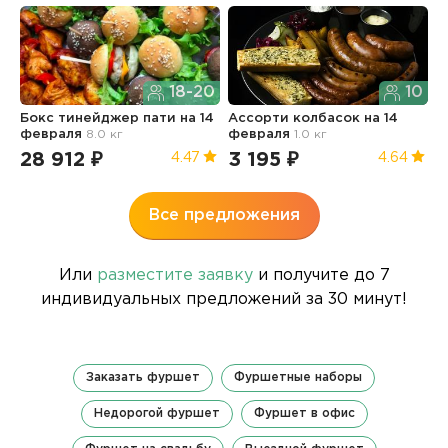
18-20
10
Бокс тинейджер пати
на 14
Ассорти колбасок
на 14
Б
февраля
8.0 кг
февраля
1.0 кг
п
1.
28 912 ₽
3 195 ₽
4.47
4.64
3
Все предложения
Или
разместите заявку
и получите до 7
индивидуальных предложений за 30 минут!
Заказать фуршет
Фуршетные наборы
Недорогой фуршет
Фуршет в офис