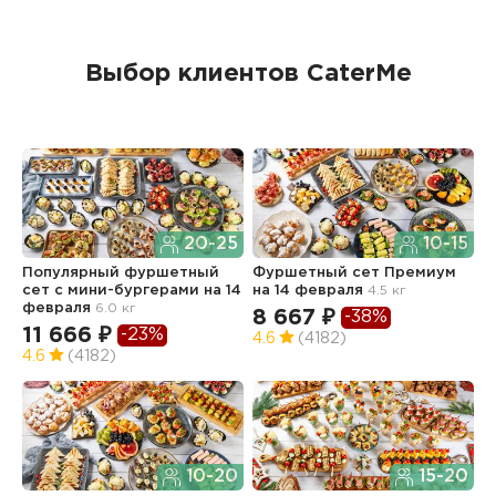
Выбор клиентов CaterMe
20-25
10-15
Популярный фуршетный
Фуршетный сет Премиум
Ф
сет c мини-бургерами
на 14
на 14 февраля
4.5 кг
з
февраля
6.0 кг
2.
8 667 ₽
-38%
11 666 ₽
6
-23%
4.6
(4182)
4.6
(4182)
4
10-20
15-20