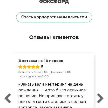
Стать корпоративным клиентом
Отзывы клиентов
Доставка на 18 персон
Дос
5
Качество блюд
5.00
Доставка
5.00
Кач
Коммуникация
5.00
Ком
«Заказывали кейтеринг на день
Бол
рождения — и это было отличное
вр
решение! Не пришлось стоять у
пом
плиты, а гости остались в полном
восторге. Закуски (канапе,