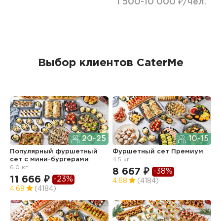
1 500-10 000 ₽/чел.
Выбор клиентов CaterMe
20-25
10-15
Популярный фуршетный
Фуршетный сет Премиум
Ф
сет c мини-бургерами
4.5 кг
з
6.0 кг
8 667 ₽
6
-38%
11 666 ₽
-23%
4.68
(4184)
4
4.68
(4184)