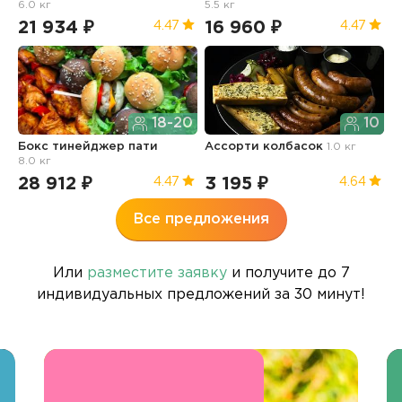
6.0 кг
5.5 кг
21 934 ₽
16 960 ₽
1
4.47
4.47
18-20
10
Бокс тинейджер пати
Ассорти колбасок
1.0 кг
Б
8.0 кг
п
28 912 ₽
3 195 ₽
3
4.47
4.64
Все предложения
Или
разместите заявку
и получите до 7
индивидуальных предложений за 30 минут!