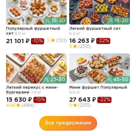
15-20
15-20
Популярный фуршетный
Легкий фуршетный сет
Ф
сет
8.9 кг
6.2 кг
5.
16 263 ₽
1
-22%
21 101 ₽
5
(1121)
-10%
5
(2313)
4
25-30
45-50
Легкий перекус c мини-
Мини фуршет Популярный
Ф
бургерами
7.4 кг
9.9 кг
п
з
15 630 ₽
27 643 ₽
-15%
-22%
3
4.68
(4184)
5
(2313)
Все предложения