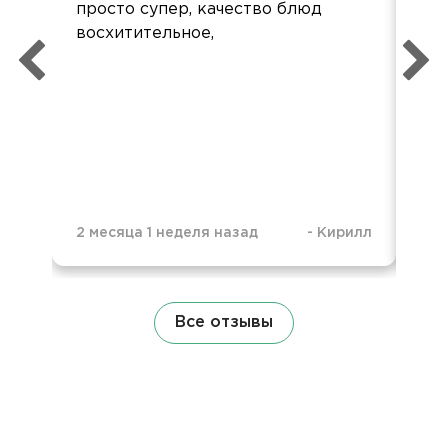
просто супер, качество блюд
По 
восхитительное,
икр
икр
Ос
спа
2 месяца 1 неделя назад
-
Кирилл
1 г
Все отзывы