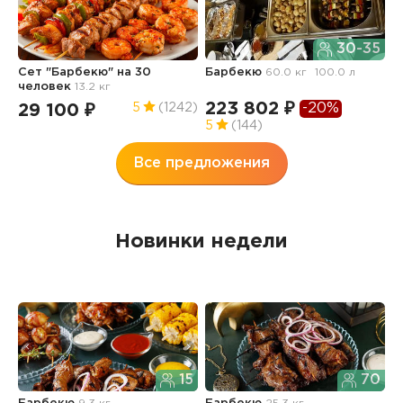
30-35
Сет "Барбекю" на 30
Барбекю
60.0 кг
100.0 л
Б
человек
13.2 кг
8
223 802 ₽
-20%
29 100 ₽
1
5
(1242)
5
(144)
Все предложения
Новинки недели
15
70