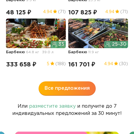
Барбекю
9.3 кг
Барбекю
25.3 кг
Б
м
1
48 125 ₽
107 825 ₽
4.94
(71)
4.94
(71)
5
35
25-30
Барбекю
64.8 кг
39.0 л
Барбекю
11.9 кг
С
ч
333 658 ₽
161 701 ₽
5
(188)
4.94
(30)
2
Все предложения
Или
разместите заявку
и получите до 7
индивидуальных предложений за 30 минут!