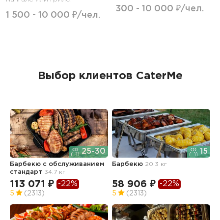
300 - 10 000 ₽/чел.
1 500 - 10 000 ₽/чел.
Выбор клиентов CaterMe
25-30
15
Барбекю с обслуживанием
Барбекю
20.3 кг
Б
стандарт
34.7 кг
м
113 071 ₽
58 906 ₽
1
-22%
-22%
5
(2313)
5
(2313)
5