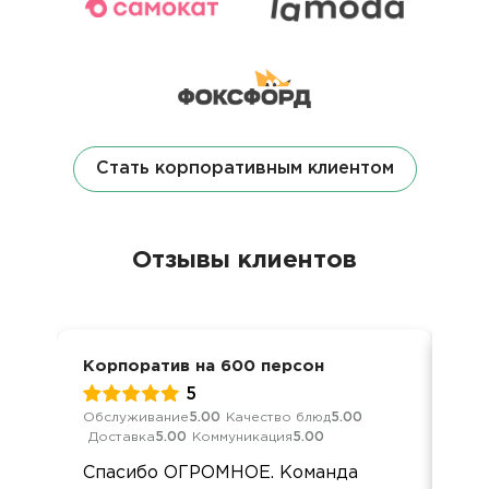
Стать корпоративным клиентом
Отзывы клиентов
Корпоратив на 600 персон
Кор
5
Обслуживание
5.00
Качество блюд
5.00
Обс
Доставка
5.00
Коммуникация
5.00
Дос
Спасибо ОГРОМНОЕ. Команда
По 