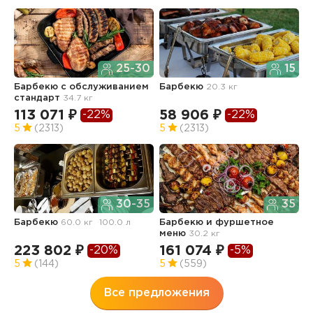
25-30
15
Барбекю с обслуживанием
Барбекю
20.3 кг
Б
стандарт
34.7 кг
113 071 ₽
58 906 ₽
1
-22%
-22%
5
(2313)
5
(2313)
4
30-35
35
Барбекю
60.0 кг
100.0 л
Барбекю и фуршетное
меню
30.2 кг
223 802 ₽
161 074 ₽
-20%
-5%
5
(144)
5
(559)
Все предложения