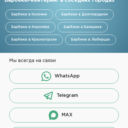
Барбекю-кейтеринг в соседних городах
Барбекю в Коломне
Барбекю в Долгопрудном
Барбекю в Королёве
Барбекю в Балашихе
Барбекю в Красногорске
Барбекю в Люберцах
Мы всегда на связи
WhatsApp
Telegram
MAX