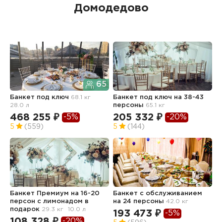
Домодедово
65
Банкет под ключ
68.1 кг
Банкет под ключ на 38-43
Б
28.0 л
персоны
65.1 кг
468 255 ₽
205 332 ₽
1
-5%
-20%
5
(559)
5
(144)
5
Банкет Премиум на 16-20
Банкет с обслуживанием
Б
персон с лимонадом в
на 24 персоны
42.0 кг
а
подарок
29.3 кг
10.0 л
193 473 ₽
4
-5%
108 328 ₽
-20%