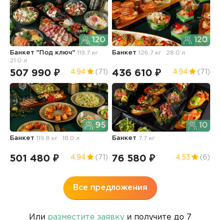
120
120
Банкет "Под ключ"
119.7 кг
Банкет
126.7 кг
28.0 л
Б
21.0 л
б
9
507 990 ₽
436 610 ₽
4.94
(71)
4.94
(71)
4
95
10
Банкет
119.8 кг
18.0 л
Банкет
7.7 кг
Б
п
501 480 ₽
76 580 ₽
4.94
(71)
4.53
(6)
4
Все предложения
Или
разместите заявку
и получите до 7