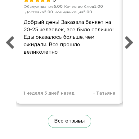
5
Обслуживание
5.00
Качество блюд
5.00
Обс
Доставка
5.00
Коммуникация
5.00
Дос
Добрый день! Заказала банкет на
Мне
20-25 челвовек, все было отлично!
по
Еды оказалось больше, чем
Сп
ожидали. Все прошло
Бы
великолепно
вме
1 неделя 5 дней назад
-
Татьяна
1 м
Все отзывы