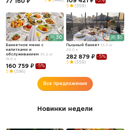
109 421 ₽
-5%
77 160 ₽
9
5
(448)
5
(559)
30
35
Банкетное меню с
Пышный банкет
55.3 кг
П
напитками и
20.0 л
8
обслуживанием
30.2 кг
282 879 ₽
-5%
1
19.0 л
5
(559)
160 759 ₽
-5%
5
(596)
Все предложения
Новинки недели