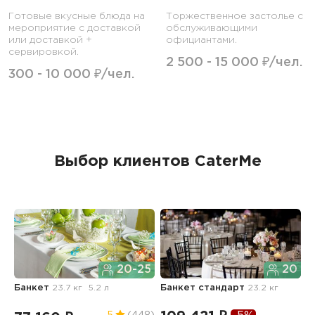
Готовые вкусные блюда на
Торжественное застолье с
мероприятие с доставкой
обслуживающими
или доставкой +
официантами.
сервировкой.
2 500 - 15 000 ₽/чел.
300 - 10 000 ₽/чел.
Выбор клиентов CaterMe
20-25
20
Банкет
23.7 кг
5.2 л
Банкет стандарт
23.2 кг
Б