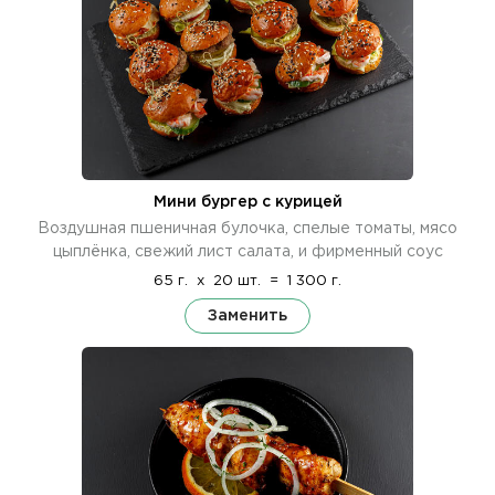
Мини бургер с курицей
Воздушная пшеничная булочка, спелые томаты, мясо
цыплёнка, свежий лист салата, и фирменный соус
65 г.
x
20 шт.
=
1 300 г.
Заменить