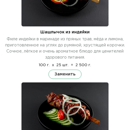
Шашлычок из индейки
Филе индейки в маринаде из пряных трав, мёда и лимона,
приготовленное на углях до румяной, хрустящей корочки.
Сочное, лёгкое и очень ароматное блюдо для ценителей
здорового питания.
100 г.
x
25 шт.
=
2 500 г.
Заменить