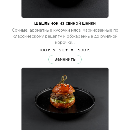
Шашлычок из свиной шейки
Сочные, ароматные кусочки мяса, маринованные по
классическому рецепту и обжаренные до румяной
корочки. .
100 г.
x
15 шт.
=
1 500 г.
Заменить