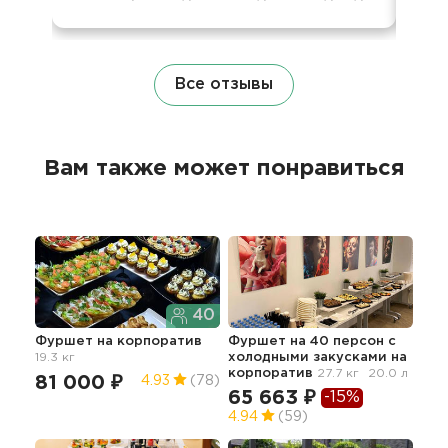
Все отзывы
Вам также может понравиться
40
Фуршет
на корпоратив
Фуршет на 40 персон с
Фур
19.3 кг
холодными закусками
на
кор
корпоратив
27.7 кг
20.0 л
26
81 000 ₽
4.93
(78)
65 663 ₽
-15%
5
4.94
(59)