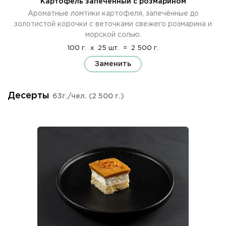
Картофель запечённый с розмарином
Ароматные ломтики картофеля, запечённые до
золотистой корочки с веточками свежего розмарина и
морской солью.
100 г.
x
25 шт.
=
2 500 г.
Заменить
Десерты
63г./чел.
(2 500 г.)