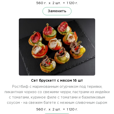
560 г.
x
2 шт.
=
1 120 г.
Заменить
Сет брускетт с мясом 16 шт
Ростбиф с маринованным огурчиком под терияки,
пикантная чоризо со свежими черри, пастрами из индейки
с томатами, куриное филе с томатами и базиликовым
соусом - на свежем багете с нежным сливочным сыром
560 г.
x
2 шт.
=
1 120 г.