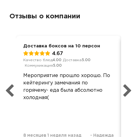
Отзывы о компании
Доставка боксов на 10 персон
Дос
4.67
Качество блюд
4.00
Доставка
5.00
Кач
Коммуникация
5.00
Ком
Мероприятие прошло хорошо. По
Все
кейтерингу замечания по
нич
горячему- еда была абсолютно
рас
холодная(
8 месяцев 1 неделя назад
-
Надежда
8 м