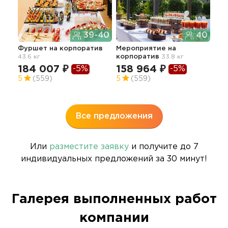
39-40
40
Фуршет
на корпоратив
Мероприятие
на
43.6 кг
корпоратив
33.8 кг
Зак
пе
184 007 ₽
158 964 ₽
-5%
-5%
18.2
5
(559)
5
(559)
75
5
Все предложения
Или
разместите заявку
и получите до 7
индивидуальных предложений за 30 минут!
Галерея выполненных работ
компании