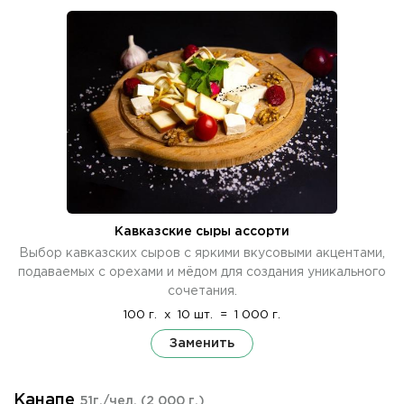
Кавказские сыры ассорти
Выбор кавказских сыров с яркими вкусовыми акцентами,
подаваемых с орехами и мёдом для создания уникального
сочетания.
100 г.
x
10 шт.
=
1 000 г.
Заменить
Канапе
51г./чел.
(2 000 г.)