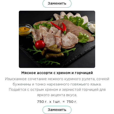
Заменить
Мясное ассорти с хреном и горчицей
Изысканное сочетание нежного куриного рулета, сочной
буженины и тонко нарезанного говяжьего языка.
Подаётся с острым хреном и зернистой горчицей для
яркого акцента вкуса.
750 г.
x
1 шт.
=
750 г.
Заменить