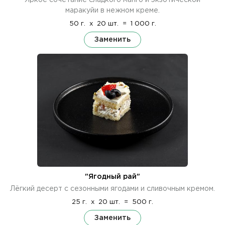
маракуйи в нежном креме.
50 г.
x
20 шт.
=
1 000 г.
Заменить
"Ягодный рай"
Лёгкий десерт с сезонными ягодами и сливочным кремом.
25 г.
x
20 шт.
=
500 г.
Заменить