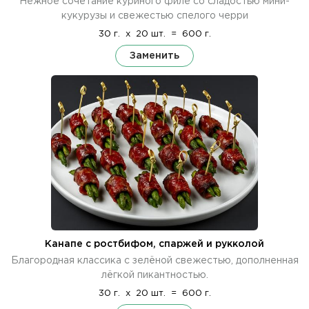
Нежное сочетание куриного филе со сладостью мини-
кукурузы и свежестью спелого черри
30 г.
x
20 шт.
=
600 г.
Заменить
Канапе с ростбифом, спаржей и рукколой
Благородная классика с зелёной свежестью, дополненная
лёгкой пикантностью.
30 г.
x
20 шт.
=
600 г.