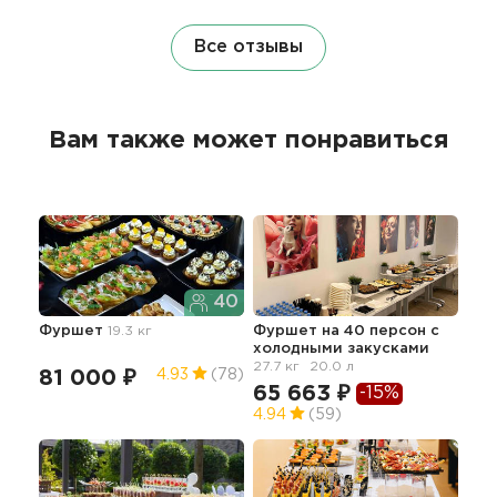
Все отзывы
Вам также может понравиться
40
Фуршет
19.3 кг
Фуршет на 40 персон с
Фур
холодными закусками
38.2
27.7 кг
20.0 л
26
81 000 ₽
4.93
(78)
65 663 ₽
-15%
5
4.94
(59)