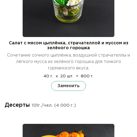
Салат с мясом цыплёнка, страчателлой и муссом из
зелёного горошка
Сочетание сочного цыплёнка, воздушной страчателлы и
лёгкого мусса из зелёного горошка для тонкого
гурманского вкуса.
40 г.
x
20 шт.
=
800 г.
Заменить
Десерты
101г./чел.
(4 000 г.)