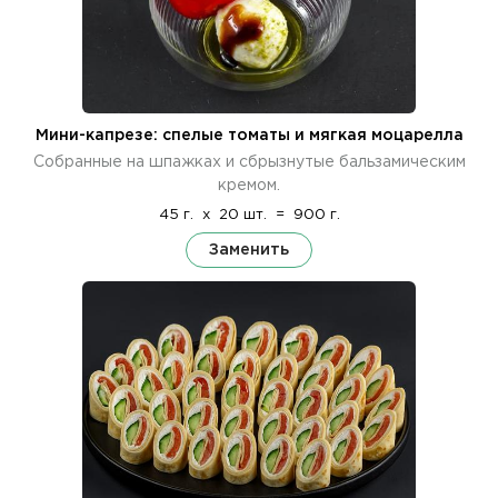
Мини-капрезе: спелые томаты и мягкая моцарелла
Собранные на шпажках и сбрызнутые бальзамическим
кремом.
45 г.
x
20 шт.
=
900 г.
Заменить