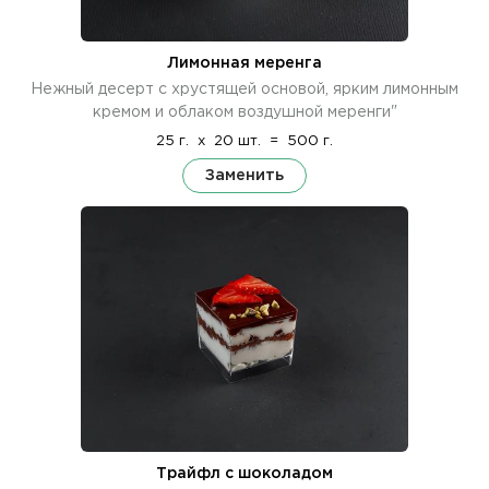
Лимонная меренга
Нежный десерт с хрустящей основой, ярким лимонным
кремом и облаком воздушной меренги"
25 г.
x
20 шт.
=
500 г.
Заменить
Трайфл с шоколадом