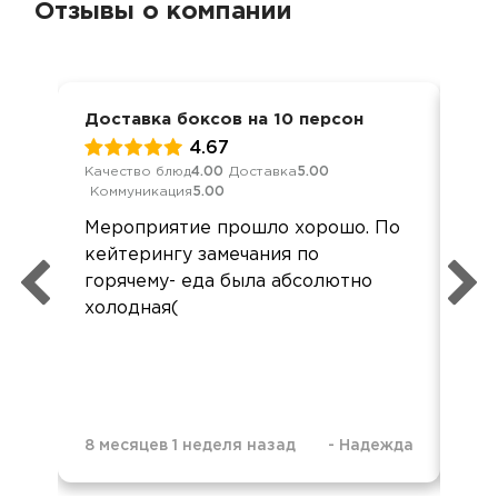
Отзывы о компании
Доставка боксов на 10 персон
Дос
4.67
Качество блюд
4.00
Доставка
5.00
Кач
Коммуникация
5.00
Ком
Мероприятие прошло хорошо. По
Все
кейтерингу замечания по
нич
горячему- еда была абсолютно
рас
холодная(
8 месяцев 1 неделя назад
-
Надежда
8 м