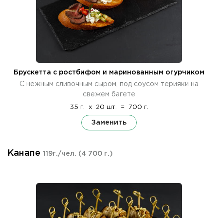
Брускетта с ростбифом и маринованным огурчиком
С нежным сливочным сыром, под соусом терияки на
свежем багете
35 г.
x
20 шт.
=
700 г.
Заменить
Канапе
119г./чел.
(4 700 г.)