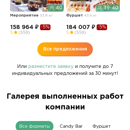
40
39-40
Мероприятие
33.8 кг
Фуршет
43.6 кг
Зак
пе
158 964 ₽
184 007 ₽
-5%
-5%
75
5
(559)
5
(559)
5
Все предложения
Или
разместите заявку
и получите до 7
индивидуальных предложений за 30 минут!
Галерея выполненных работ
компании
Все форматы
Candy Bar
Фуршет