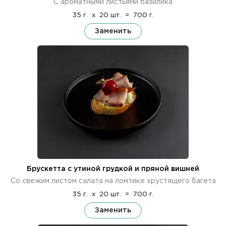
С ароматными листьями базилика
35 г.
x
20 шт.
=
700 г.
Заменить
Брускетта с утиной грудкой и пряной вишней
Со свежим листом салата на ломтике хрустящего багета
35 г.
x
20 шт.
=
700 г.
Заменить