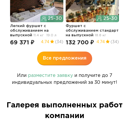
25-30
25-30
Иде
Легкий фуршет с
Фуршет с
фур
обслуживанием
на
обслуживанием стандарт
об
выпускной
11.4 кг
19.0 л
на выпускной
18.8 кг
61
69 371 ₽
132 700 ₽
4.74
(34)
4.74
(34)
5
Все предложения
Или
разместите заявку
и получите до 7
индивидуальных предложений за 30 минут!
Галерея выполненных работ
компании