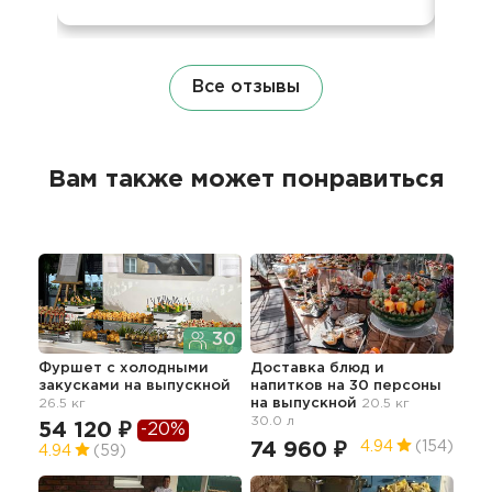
Все отзывы
Вам также может понравиться
30
Фуршет с холодными
Доставка блюд и
Нед
закусками
на выпускной
напитков на 30 персоны
гор
26.5 кг
на выпускной
20.5 кг
об
30.0 л
вып
54 120 ₽
-20%
74 960 ₽
24
4.94
(154)
4.94
(59)