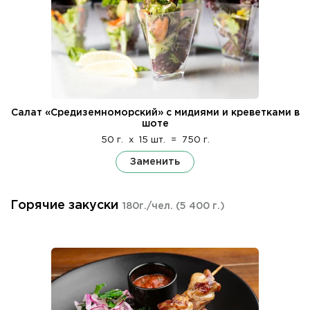
Салат «Средиземноморский» с мидиями и креветками в
шоте
50 г.
x
15 шт.
=
750 г.
Заменить
Горячие закуски
180г./чел.
(5 400 г.)