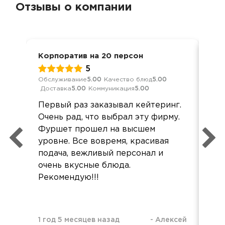
Отзывы о компании
Корпоратив на 20 персон
Нов
5
Обслуживание
5.00
Качество блюд
5.00
Обс
Доставка
5.00
Коммуникация
5.00
Дос
Первый раз заказывал кейтеринг.
Сп
Очень рад, что выбрал эту фирму.
при
Фуршет прошел на высшем
ко
уровне. Все вовремя, красивая
бы
подача, вежливый персонал и
Сам
очень вкусные блюда.
все
Рекомендую!!!
жал
1 год 5 месяцев назад
-
Алексей
3 г