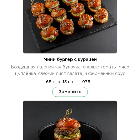
Мини бургер с курицей
Воздушная пшеничная булочка, спелые томаты, мясо
цыплёнка, свежий лист салата, и фирменный соус
65 г.
x
15 шт.
=
975 г.
Заменить