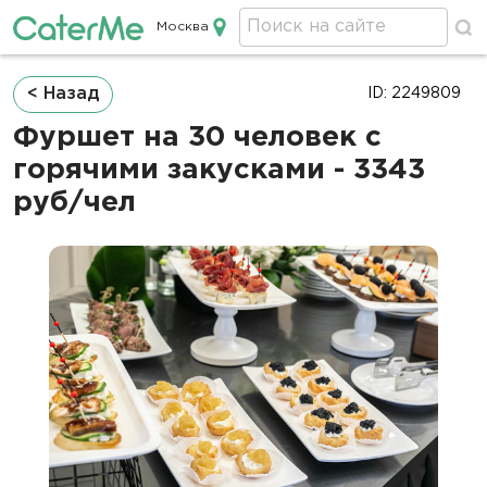
Москва
Кейтеринг в Москве
Строка
< Назад
ID: 2249809
навигации
Фуршет на 30 человек с
горячими закусками - 3343
руб/чел