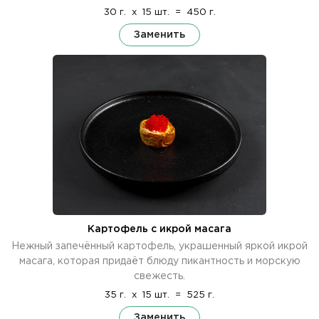
30 г.
x
15 шт.
=
450 г.
Заменить
Картофель с икрой масага
Нежный запечённый картофель, украшенный яркой икрой
масага, которая придаёт блюду пикантность и морскую
свежесть.
35 г.
x
15 шт.
=
525 г.
Заменить