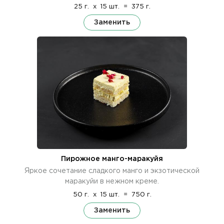
25 г.
x
15 шт.
=
375 г.
Заменить
Пирожное манго-маракуйя
Яркое сочетание сладкого манго и экзотической
маракуйи в нежном креме.
50 г.
x
15 шт.
=
750 г.
Заменить