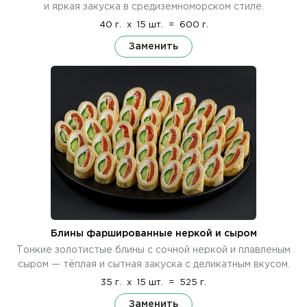
и яркая закуска в средиземноморском стиле.
40 г.
x
15 шт.
=
600 г.
Заменить
Блины фаршированные неркой и сыром
Тонкие золотистые блины с сочной неркой и плавленым
сыром — тёплая и сытная закуска с деликатным вкусом.
35 г.
x
15 шт.
=
525 г.
Заменить