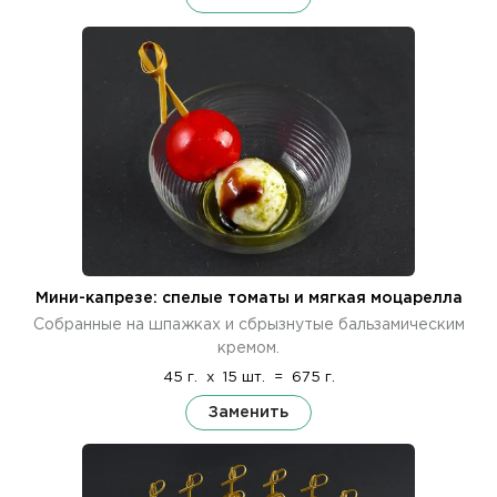
Мини-капрезе: спелые томаты и мягкая моцарелла
Собранные на шпажках и сбрызнутые бальзамическим
кремом.
45 г.
x
15 шт.
=
675 г.
Заменить