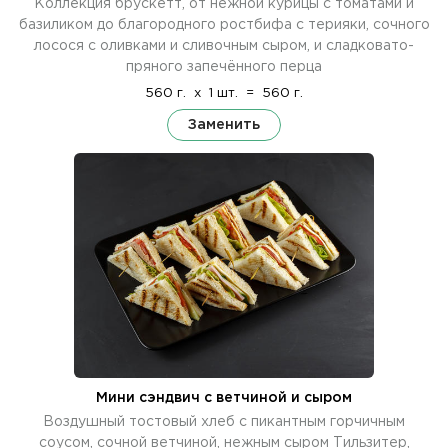
Коллекция брускетт, от нежной курицы с томатами и
базиликом до благородного ростбифа с терияки, сочного
лосося с оливками и сливочным сыром, и сладковато-
пряного запечённого перца
560 г.
x
1 шт.
=
560 г.
Заменить
Мини сэндвич с ветчиной и сыром
Воздушный тостовый хлеб с пикантным горчичным
соусом, сочной ветчиной, нежным сыром Тильзитер,