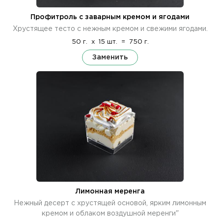
Профитроль с заварным кремом и ягодами
Хрустящее тесто с нежным кремом и свежими ягодами.
50 г.
x
15 шт.
=
750 г.
Заменить
Лимонная меренга
Нежный десерт с хрустящей основой, ярким лимонным
кремом и облаком воздушной меренги"