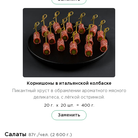
Корнишоны в итальянской колбаске
Пикантный хруст в обрамлении ароматного мясного
деликатеса, с лёгкой остринкой.
20 г.
x
20 шт.
=
400 г.
Заменить
Салаты
87г./чел.
(2 600 г.)