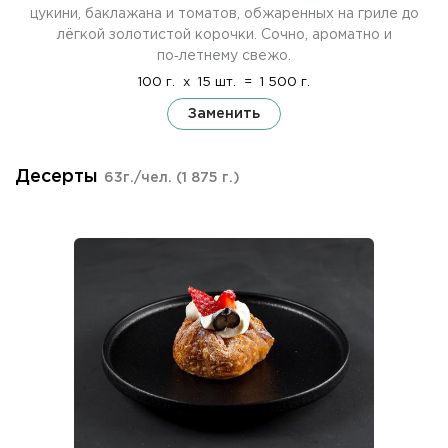
цукини, баклажана и томатов, обжаренных на гриле до
лёгкой золотистой корочки. Сочно, ароматно и
по‑летнему свежо.
100 г.
x
15 шт.
=
1 500 г.
Заменить
Десерты
63г./чел.
(1 875 г.)