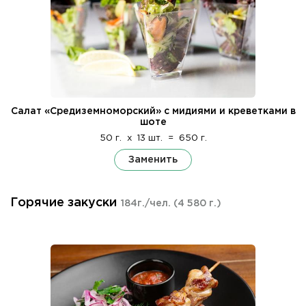
Салат «Средиземноморский» с мидиями и креветками в
шоте
50 г.
x
13 шт.
=
650 г.
Заменить
Горячие закуски
184г./чел.
(4 580 г.)