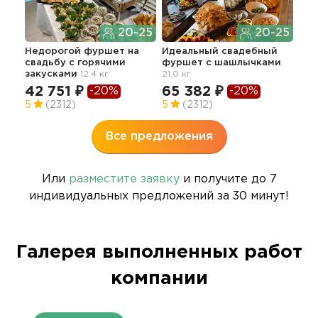
20-25
20-25
Недорогой фуршет на
Идеальный свадебный
свадьбу с горячими
фуршет с шашлычками
Кла
закусками
12.4 кг
21.0 кг
фур
зак
42 751 ₽
65 382 ₽
-20%
-20%
72
5
(2312)
5
(2312)
Все предложения
Или
разместите заявку
и получите до 7
индивидуальных предложений за 30 минут!
Галерея выполненных работ
компании