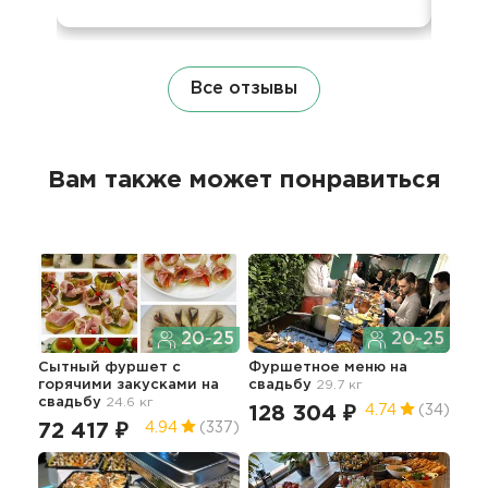
Все отзывы
Вам также может понравиться
20-25
20-25
Сытный фуршет с
Фуршетное меню
на
Пре
горячими закусками
на
свадьбу
29.7 кг
фур
свадьбу
24.6 кг
зак
128 304 ₽
4.74
(34)
85
72 417 ₽
4.94
(337)
5