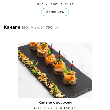
30 г.
x
13 шт.
=
390 г.
Заменить
Канапе
190г./чел.
(4 750 г.)
Канапе с лососем
60 г.
x
25 шт.
=
1 500 г.