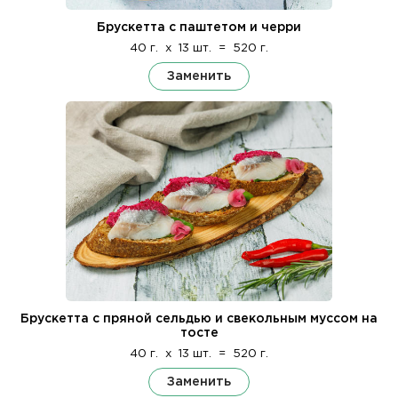
Брускетта с паштетом и черри
40 г.
x
13 шт.
=
520 г.
Заменить
Брускетта с пряной сельдью и свекольным муссом на
тосте
40 г.
x
13 шт.
=
520 г.
Заменить