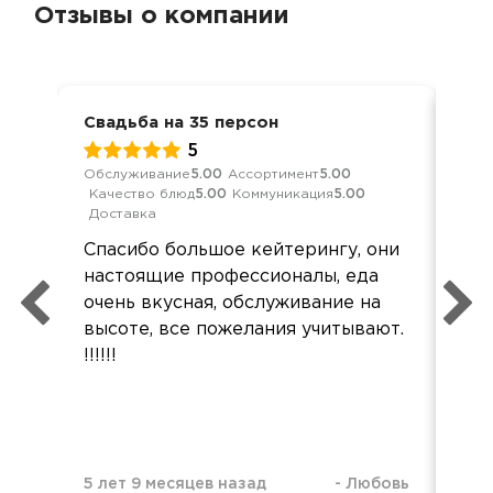
Отзывы о компании
Свадьба на 35 персон
Сва
5
Обслуживание
5.00
Ассортимент
5.00
Обс
Качество блюд
5.00
Коммуникация
5.00
Кач
Доставка
Дос
Спасибо большое кейтерингу, они
Бо
настоящие профессионалы, еда
оч
очень вкусная, обслуживание на
и п
высоте, все пожелания учитывают.
суп
!!!!!!
5 л
5 лет 9 месяцев назад
-
Любовь