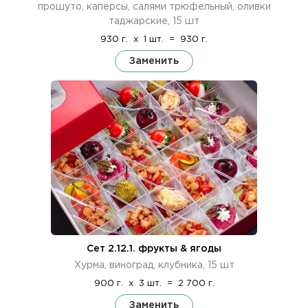
прошуто, каперсы, салями трюфельный, оливки
таджарские, 15 шт
930 г.
x
1 шт.
=
930 г.
Заменить
Сет 2.12.1. фрукты & ягоды
Хурма, виноград, клубника, 15 шт
900 г.
x
3 шт.
=
2 700 г.
Заменить