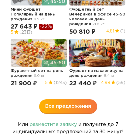
45-50
Мини фуршет
Фуршетный сет
Изы
Популярный
на день
Вечеринка в офисе 45-50
ме
рождения
9.9 кг
человек
на день
45.3
рождения
21.8 кг
27 643 ₽
-22%
14
50 810 ₽
4.81
(1)
5
(2313)
45-50
Сы
Фуршетный сет
на день
Фуршет на масленицу
на
рож
рождения
6.0 кг
день рождения
8.4 кг
13
21 900 ₽
22 440 ₽
5
(1243)
4.98
(59)
Все предложения
Или
разместите заявку
и получите до 7
индивидуальных предложений за 30 минут!