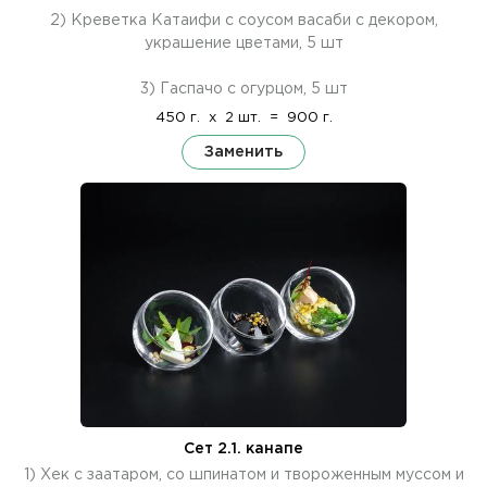
2) Креветка Катаифи с соусом васаби с декором,
украшение цветами, 5 шт
3) Гаспачо с огурцом, 5 шт
450 г.
x
2 шт.
=
900 г.
Заменить
Сет 2.1. канапе
1) Хек с заатаром, со шпинатом и твороженным муссом и