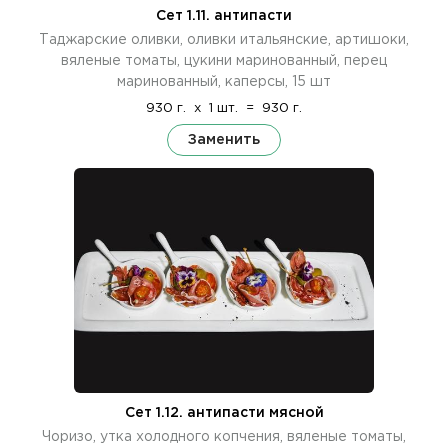
Сет 1.11. антипасти
Таджарские оливки, оливки итальянские, артишоки,
вяленые томаты, цукини маринованный, перец
маринованный, каперсы, 15 шт
930 г.
x
1 шт.
=
930 г.
Заменить
Сет 1.12. антипасти мясной
Чоризо, утка холодного копчения, вяленые томаты,