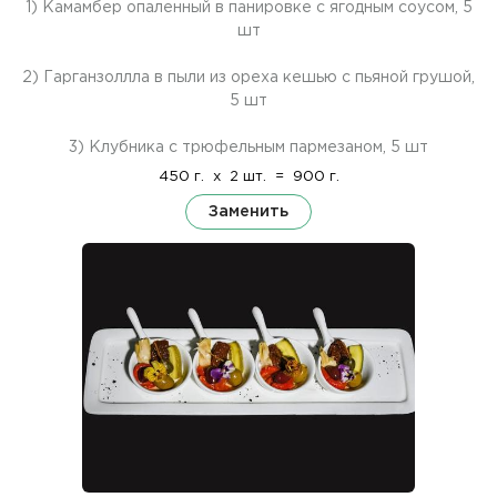
1) Камамбер опаленный в панировке с ягодным соусом, 5
шт
2) Гарганзоллла в пыли из ореха кешью с пьяной грушой,
5 шт
3) Клубника с трюфельным пармезаном, 5 шт
450 г.
x
2 шт.
=
900 г.
Заменить