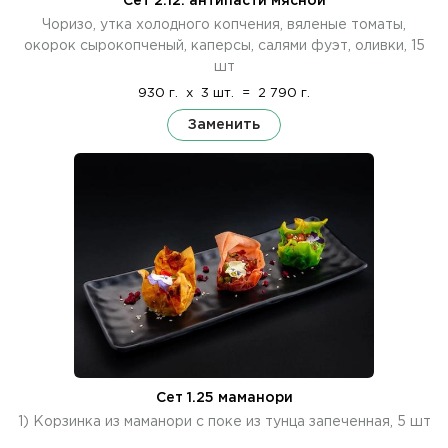
Сет 2.12. антипасти мясной
Чоризо, утка холодного копчения, вяленые томаты,
окорок сырокопченый, каперсы, салями фуэт, оливки, 15
шт
930 г.
x
3 шт.
=
2 790 г.
Заменить
Сет 1.25 маманори
1) Корзинка из маманори с поке из тунца запеченная, 5 шт