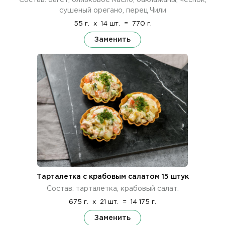
сушеный орегано, перец Чили
55 г.
x
14 шт.
=
770 г.
Заменить
Тарталетка с крабовым салатом 15 штук
Состав: тарталетка, крабовый салат.
675 г.
x
21 шт.
=
14 175 г.
Заменить