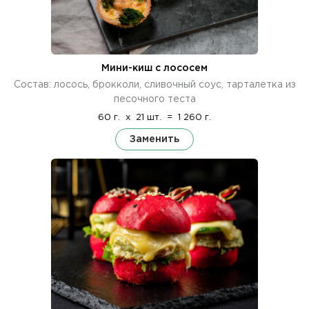
Мини-киш с лососем
Состав: лосось, брокколи, сливочный соус, тарталетка из
песочного теста
60 г.
x
21 шт.
=
1 260 г.
Заменить