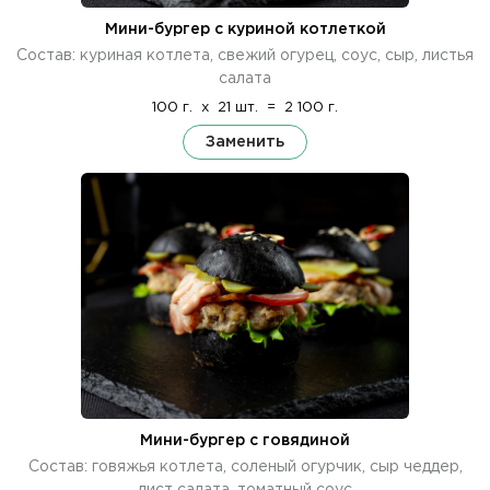
Мини-бургер с куриной котлеткой
Состав: куриная котлета, свежий огурец, соус, сыр, листья
салата
100 г.
x
21 шт.
=
2 100 г.
Заменить
Мини-бургер с говядиной
Состав: говяжья котлета, соленый огурчик, сыр чеддер,
лист салата, томатный соус