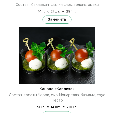
Состав : баклажан, сыр, чеснок, зелень, орехи
14 г.
x
21 шт.
=
294 г.
Заменить
Канапе «Капрезе»
Состав: томаты Черри, сыр Моцарелла, базилик, соус
Песто
50 г.
x
14 шт.
=
700 г.