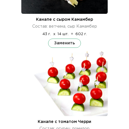
Канапе с сыром Камамбер
Состав: ветчина, сыр Камамбер
43 г.
x
14 шт.
=
602 г.
Заменить
Канапе с томатом Черри
Состав: огурец, помидор