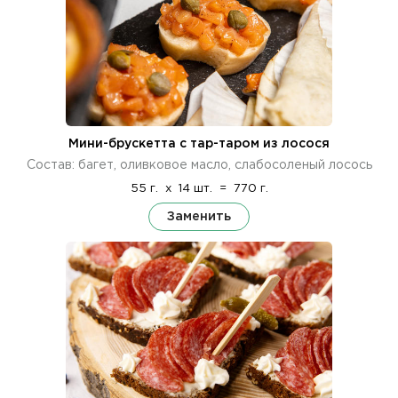
Мини-брускетта с тар-таром из лосося
Состав: багет, оливковое масло, слабосоленый лосось
55 г.
x
14 шт.
=
770 г.
Заменить