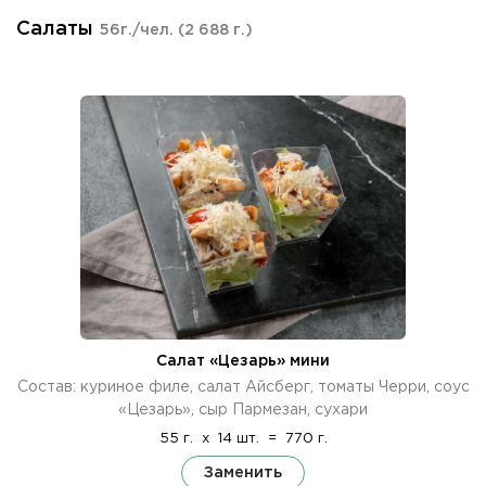
Салаты
56г./чел.
(2 688 г.)
Салат «Цезарь» мини
Состав: куриное филе, салат Айсберг, томаты Черри, соус
«Цезарь», сыр Пармезан, сухари
55 г.
x
14 шт.
=
770 г.
Заменить