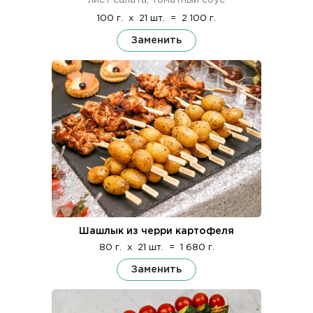
100 г.
x
21 шт.
=
2 100 г.
Заменить
Шашлык из черри картофеля
80 г.
x
21 шт.
=
1 680 г.
Заменить