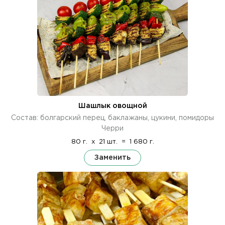
Шашлык овощной
Состав: болгарский перец, баклажаны, цукини, помидоры
Черри
80 г.
x
21 шт.
=
1 680 г.
Заменить