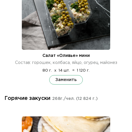
Салат «Оливье» мини
Состав: горошек, колбаса, яйцо, огурец, майонез
80 г.
x
14 шт.
=
1 120 г.
Заменить
Горячие закуски
268г./чел.
(12 824 г.)