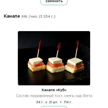
Заменить
Канапе
68г./чел.
(3 234 г.)
Канапе «Куб»
Состав: поджаренный тост, семга, сыр Фета
34 г.
x
21 шт.
=
714 г.