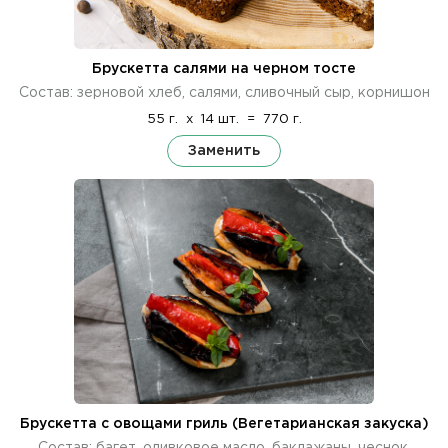
Брускетта салями на черном тосте
Состав: зерновой хлеб, салями, сливочный сыр, корнишон
55 г.
x
14 шт.
=
770 г.
Заменить
Брускетта с овощами гриль (Вегетарианская закуска)
Состав: багет, оливковое масло, баклажаны, чеснок,