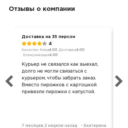
Отзывы о компании
Доставка на 35 персон
Дос
4
Качество блюд
4.00
Доставка
4.00
Кач
Коммуникация
4.00
Ком
Курьер не связался как выехал,
Все
долго не могли связаться с
вку
курьером, чтобы забрать заказ.
уп
Вместо пирожков с картошкой
дос
привезли пирожки с капустой.
7 месяцев 2 недели назад
-
Екатерина
8 м