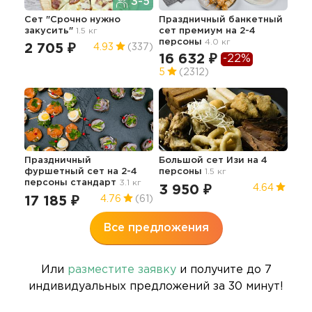
3-5
Сет "Срочно нужно
Праздничный банкетный
Сет
закусить"
1.5 кг
сет премиум на 2-4
1.6 к
персоны
4.0 кг
2 705 ₽
8 
4.93
(337)
16 632 ₽
-22%
5
(2312)
Сет
7.9 
Праздничный
Большой сет Изи на 4
16
фуршетный сет на 2-4
персоны
1.5 кг
персоны стандарт
3.1 кг
3 950 ₽
4.64
17 185 ₽
4.76
(61)
Все предложения
Или
разместите заявку
и получите до 7
индивидуальных предложений за 30 минут!