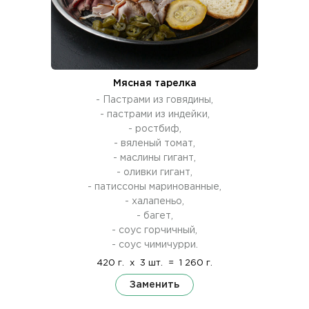
Мясная тарелка
- Пастрами из говядины,
- пастрами из индейки,
- ростбиф,
- вяленый томат,
- маслины гигант,
- оливки гигант,
- патиссоны маринованные,
- халапеньо,
- багет,
- соус горчичный,
- соус чимичурри.
420 г.
x
3 шт.
=
1 260 г.
Заменить