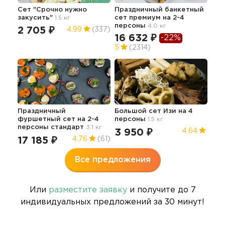
Сет "Срочно нужно
Праздничный банкетный
Сет
закусить"
1.5 кг
сет премиум на 2-4
1.6 к
персоны
4.0 кг
2 705 ₽
8 
4.99
(337)
16 632 ₽
-22%
5
(2314)
Сет
7.9 
Праздничный
Большой сет Изи на 4
16
фуршетный сет на 2-4
персоны
1.5 кг
персоны стандарт
3.1 кг
3 950 ₽
4.64
17 185 ₽
4.76
(61)
Все предложения
Или
разместите заявку
и получите до 7
индивидуальных предложений за 30 минут!