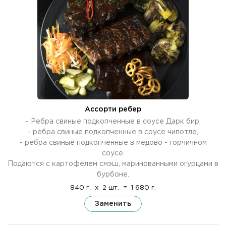
Ассорти ребер
- Ребра свиные подкопченные в соусе Дарк бир,
- ребра свиные подкопченные в соусе чипотле,
- ребра свиные подкопченные в медово - горчичном
соусе.
Подаются с картофелем смэш, маринованными огурцами в
бурбоне.
840 г.
x
2 шт.
=
1 680 г.
Заменить