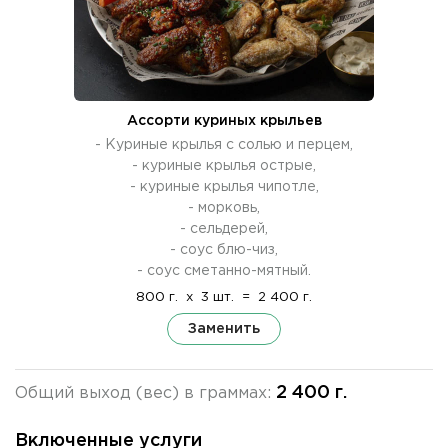
Ассорти куриных крыльев
- Куриные крылья с солью и перцем,
- куриные крылья острые,
- куриные крылья чипотле,
- морковь,
- сельдерей,
- соус блю-чиз,
- соус сметанно-мятный.
800 г.
x
3 шт.
=
2 400 г.
Заменить
2 400 г.
Общий выход (вес) в граммах:
Включенные услуги