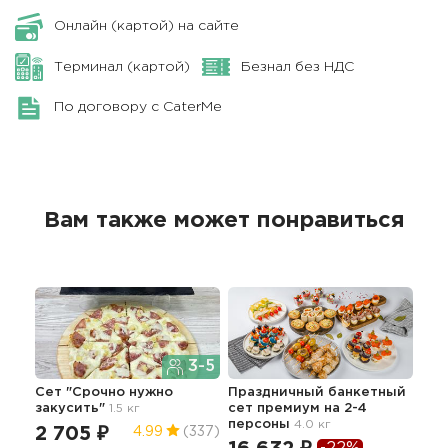
Онлайн (картой) на сайте
Терминал (картой)
Безнал без НДС
По договору с CaterMe
Вам также может понравиться
3-5
Сет "Срочно нужно
Праздничный банкетный
Сет
закусить"
1.5 кг
сет премиум на 2-4
1.6 к
персоны
4.0 кг
2 705 ₽
8 
4.99
(337)