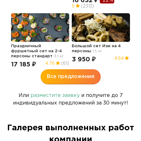
16 632 ₽
-22%
5
(2313)
Сет
7.9 
Праздничный
Большой сет Изи на 4
16
фуршетный сет на 2-4
персоны
1.5 кг
персоны стандарт
3.1 кг
3 950 ₽
4.64
17 185 ₽
4.76
(61)
Все предложения
Или
разместите заявку
и получите до 7
индивидуальных предложений за 30 минут!
Галерея выполненных работ
компании