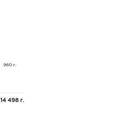
960 г.
14 498 г.
: