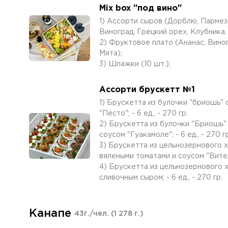
Mix box "под вино"
1) Ассорти сыров (Дорблю, Пармеза
Виноград, Грецкий орех, Клубника,
2) Фруктовое плато (Ананас, Виног
Мята);
3) Шпажки (10 шт.);
Ассорти брускетт №1
1) Брускетта из булочки "бриошь" 
"Песто"; - 6 ед., - 270 гр.
2) Брускетта из булочки "Бриошь"
соусом "Гуакамоле"; - 6 ед., - 270 г
3) Брускетта из цельнозернового 
вялеными томатами и соусом "Вителло
4) Брускетта из цельнозернового х
сливочным сыром; - 6 ед., - 270 гр.
Канапе
43г./чел.
(1 278 г.)