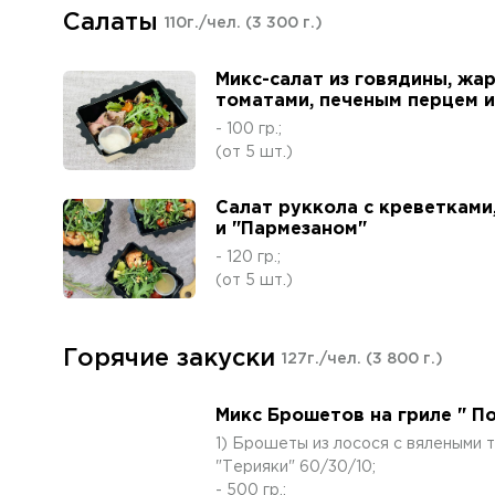
Салаты
110г./чел.
(3 300 г.)
Микс-салат из говядины, жа
томатами, печеным перцем 
- 100 гр.;
(от 5 шт.)
Салат руккола с креветкам
и "Пармезаном"
- 120 гр.;
(от 5 шт.)
Горячие закуски
127г./чел.
(3 800 г.)
Микс Брошетов на гриле " П
1) Брошеты из лосося с вялеными т
"Терияки" 60/30/10;
- 500 гр.;