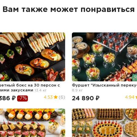
Вам также может понравиться
етный бокс на 30 персон с
Фуршет "Изысканный переку
чими закусками
13.4 кг
8.9 кг
386 ₽
24 890 ₽
4.53
(6)
4.94
-7%