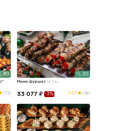
30
30
с"
Мини фуршет
14.7 кг
33 077 ₽
(71)
4.97
(16)
-3%