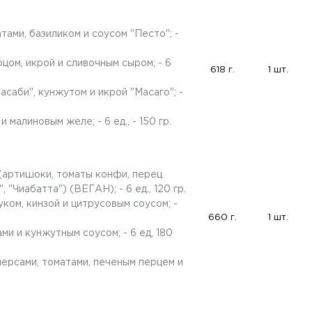
тами, базиликом и соусом "Песто"; -
рцом, икрой и сливочным сыром; - 6
618 г.
1 шт.
асаби", кунжутом и икрой "Масаго"; -
 малиновым желе; - 6 ед., - 150 гр.
 (артишоки, томаты конфи, перец
 "Чиабатта") (ВЕГАН); - 6 ед., 120 гр.
уком, кинзой и цитрусовым соусом; -
660 г.
1 шт.
ми и кунжутным соусом; - 6 ед, 180
персами, томатами, печеным перцем и