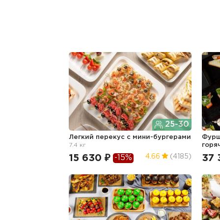
25-30
Легкий перекус c мини-бургерами
Фурш
7.4 кг
горя
15 630 ₽
37 
4.66
(4185)
-15%