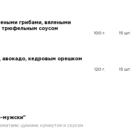
реными грибами, вялеными
и трюфельным соусом
100 г.
15 шт.
и, авокадо, кедровым орешком
120 г.
15 шт.
о-мужски"
оматами, цуккини, кунжутом и соусом