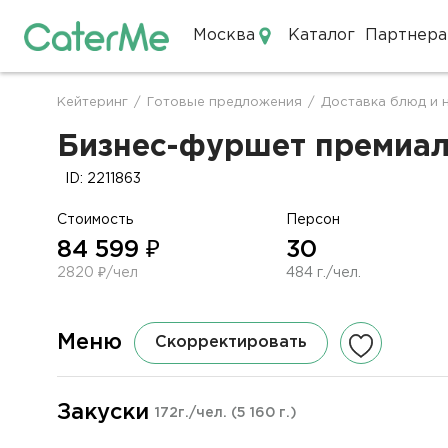
Москва
Каталог
Партнера
Кейтеринг в Москве
Кейтеринг
/
Готовые предложения
/
Доставка блюд и 
Строка
навигации
Бизнес-фуршет премиаль
ID: 2211863
Стоимость
Персон
84 599 ₽
30
2820 ₽/чел
484 г./чел.
Меню
Скорректировать
Закуски
172г./чел.
(5 160 г.)