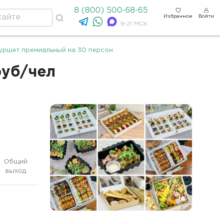
8 (800) 500-68-65
Избранное
Войти
9-21 МСК
уршет премиальный на 30 персон
руб/чел
Общий
выход