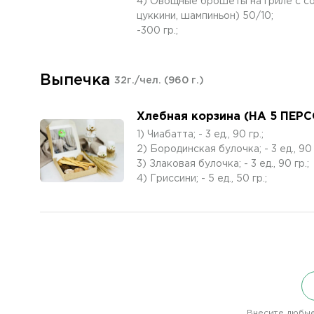
4) Овощные брошеты на гриле с со
цуккини, шампиньон) 50/10;
-300 гр.;
Выпечка
32г./чел.
(960 г.)
Хлебная корзина (НА 5 ПЕР
1) Чиабатта; - 3 ед., 90 гр.;
2) Бородинская булочка; - 3 ед., 90 
3) Злаковая булочка; - 3 ед., 90 гр.;
4) Гриссини; - 5 ед., 50 гр.;
Внесите любые