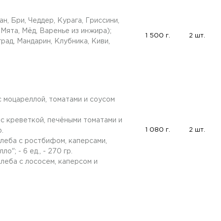
н, Бри, Чеддер, Курага, Гриссини,
 Мята, Мёд, Варенье из инжира);
1 500 г.
2 шт.
рад, Мандарин, Клубника, Киви,
с моцареллой, томатами и соусом
 с креветкой, печёными томатами и
1 080 г.
2 шт.
р.
хлеба с ростбифом, каперсами,
"; - 6 ед., - 270 гр.
леба с лососем, каперсом и