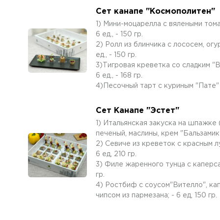
Сет канапе "Космополитен"
1) Мини-моцарелла с вялеными тома
6 ед., - 150 гр.
2) Ролл из блинчика с лососем, огу
ед., - 150 гр.
3)Тигровая креветка со сладким "В
6 ед., - 168 гр.
4)Песочный тарт с куриным "Пате" и
Сет Канапе "Эстет"
1) Итальянская закуска на шпажке
печеный, маслины, крем "Бальзамик",
2) Севиче из креветок с красным л
6 ед, 210 гр.
3) Филе жаренного тунца с каперса
гр.
4) Ростбиф с соусом"Вителло", ка
чипсом из пармезана; - 6 ед, 150 гр.