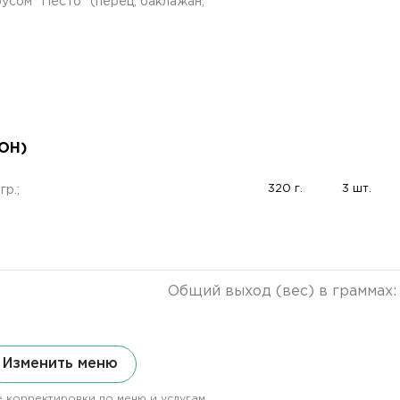
усом "Песто" (перец, баклажан,
СОН)
320 г.
3 шт.
гр.;
Общий выход (вес) в граммах
Изменить меню
 корректировки по меню и услугам