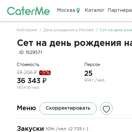
Москва
Каталог
Партнера
Кейтеринг в Москве
Кейтеринг
/
День рождения в Москве
/
Сет на день ро
Строка
навигации
Сет на день рождения на
ID: 1529571
Стоимость
Персон
38 256 ₽
-5%
25
36 343 ₽
414 г./чел.
1454 ₽/чел
Меню
Скорректировать
Закуски
109г./чел.
(2 725 г.)