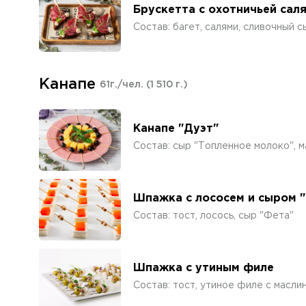
Брускетта с охотничьей сал
Состав: багет, салями, сливочный 
Канапе
61г./чел.
(1 510 г.)
Канапе "Дуэт"
Состав: сыр "Топленное молоко", 
Шпажка с лососем и сыром 
Состав: тост, лосось, сыр "Фета"
Шпажка с утиным филе
Состав: тост, утиное филе с масли