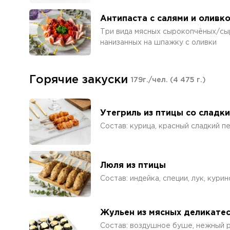
Антипаста с салями и оливк
Три вида мясных сырокопчёных/сы
нанизанных на шпажку с оливки
Горячие закуски
179г./чел.
(4 475 г.)
Утегриль из птицы со сладк
Состав: курица, красный сладкий п
Люля из птицы
Состав: индейка, специи, лук, кури
Жульен из мясных деликате
Состав: воздушное буше, нежный 