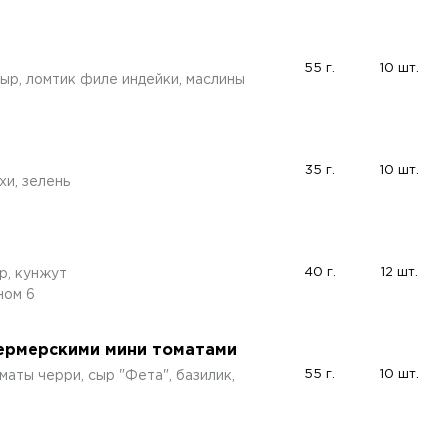
55 г.
10 шт.
ыр, ломтик филе индейки, маслины
35 г.
10 шт.
хи, зелень
40 г.
12 шт.
ыр, кунжут
ном 6
фермерскими мини томатами
55 г.
10 шт.
маты черри, сыр "Фета", базилик,