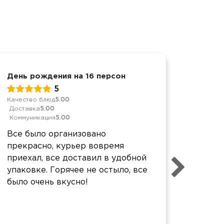
День рождения на 16 персон
Достав
5
Качество блюд
5.00
Обслуж
Доставка
5.00
Качест
Коммуникация
5.00
Достав
Коммун
Все было организовано
Все оч
прекрасно, курьер вовремя
от раб
приехал, все доставил в удобной
заканч
упаковке. Горячее не остыло, все
Отдел
было очень вкусно!
проце
статус