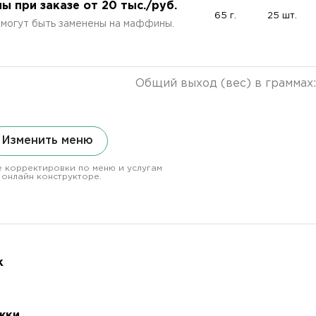
при заказе от 20 тыс./руб.
65 г.
25 шт.
могут быть заменены на маффины.
Общий выход (вес) в граммах
Изменить меню
 корректировки по меню и услугам
 онлайн конструкторе.
к
жки