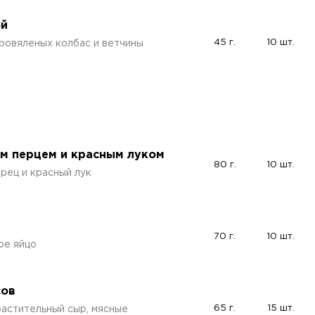
ой
45 г.
10 шт.
ровяленых колбас и ветчины
им перцем и красным луком
80 г.
10 шт.
ерец и красный лук
70 г.
10 шт.
ное яйцо
сов
65 г.
15 шт.
растительный сыр, мясные