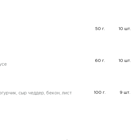
50 г.
10 шт.
60 г.
10 шт.
усе
100 г.
9 шт.
гурчик, сыр чеддер, бекон, лист