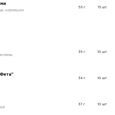
ями
53 г.
15 шт.
сыр, корнишон
35 г.
10 шт.
маслины
"Фета"
34 г.
10 шт.
37 г.
10 шт.
ной