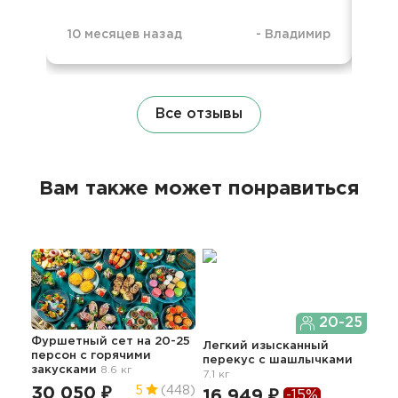
10 месяцев назад
-
Владимир
1 г
Все отзывы
Вам также может понравиться
20-25
Фуршетный сет на 20-25
Дос
Легкий изысканный
персон с горячими
нап
перекус с шашлычками
закусками
8.6 кг
7.1 кг
41
30 050 ₽
5
(448)
16 949 ₽
-15%