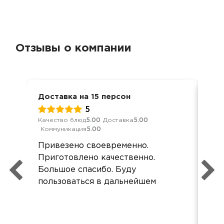
Отзывы о компании
Доставка на 15 персон
Дос
5
Качество блюд
5.00
Доставка
5.00
Кач
Коммуникация
5.00
Ком
Привезено своевременно.
Дос
Приготовлено качественно.
ук
Большое спасибо. Буду
все
пользоваться в дальнейшем
по