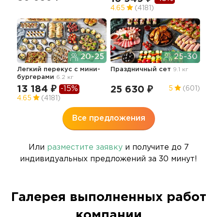
4.65
(4181)
Изы
20-25
25-30
62
Легкий перекус c мини-
Праздничный сет
9.1 кг
бургерами
6.2 кг
13 184 ₽
-15%
25 630 ₽
5
(601)
4.65
(4181)
Все предложения
Или
разместите заявку
и получите до 7
индивидуальных предложений за 30 минут!
Галерея выполненных работ
компании