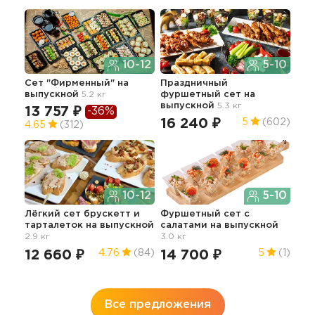
10-12
5-10
Сет "Фирменный"
на
Праздничный
Лег
выпускной
5.2 кг
фуршетный сет
на
пер
выпускной
5.3 кг
3.1 к
13 757 ₽
-36%
16 240 ₽
18
5
(602)
4.65
(312)
10-12
5-10
Лёгкий сет брускетт и
Фуршетный сет с
тарталеток
на выпускной
салатами
на выпускной
Сет
2.9 кг
3.0 кг
вып
7 
12 660 ₽
14 700 ₽
4.76
(84)
5
(1)
4.9
Все предложения