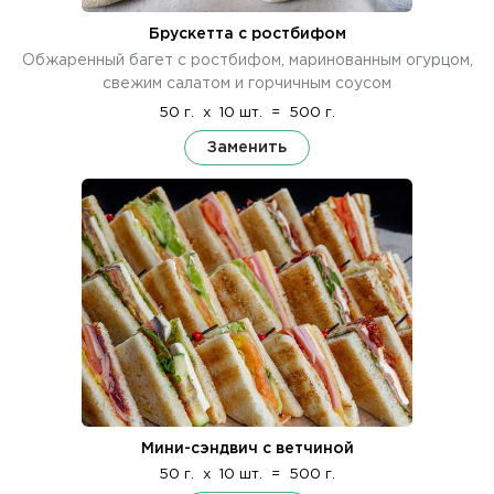
Брускетта с ростбифом
Обжаренный багет с ростбифом, маринованным огурцом,
свежим салатом и горчичным соусом
50 г.
x
10 шт.
=
500 г.
Заменить
Мини-сэндвич с ветчиной
50 г.
x
10 шт.
=
500 г.