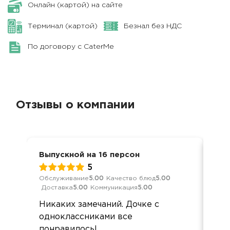
Онлайн (картой) на сайте
Терминал (картой)
Безнал без НДС
По договору с CaterMe
Отзывы о компании
Выпускной на 16 персон
Вып
5
Обслуживание
5.00
Качество блюд
5.00
Обс
Доставка
5.00
Коммуникация
5.00
Дос
Никаких замечаний. Дочке с
Все
одноклассниками все
дос
понравилось!