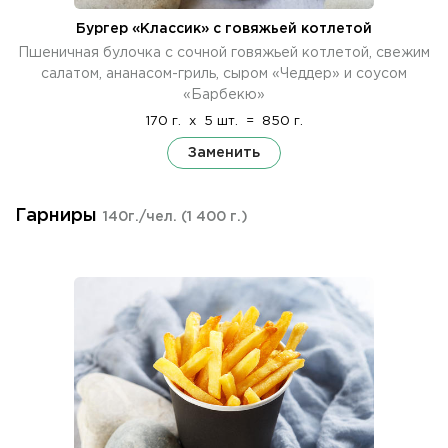
Бургер «Классик» с говяжьей котлетой
Пшеничная булочка с сочной говяжьей котлетой, свежим
салатом, ананасом-гриль, сыром «Чеддер» и соусом
«Барбекю»
170 г.
x
5 шт.
=
850 г.
Заменить
Гарниры
140г./чел.
(1 400 г.)