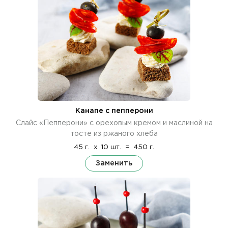
Канапе с пепперони
Слайс «Пепперони» с ореховым кремом и маслиной на
тосте из ржаного хлеба
45 г.
x
10 шт.
=
450 г.
Заменить