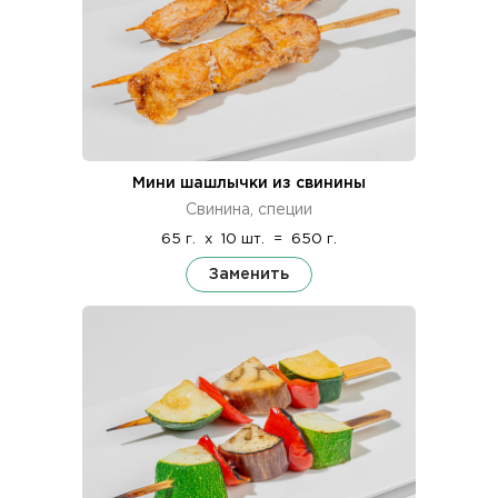
Мини шашлычки из свинины
Свинина, специи
65 г.
x
10 шт.
=
650 г.
Заменить