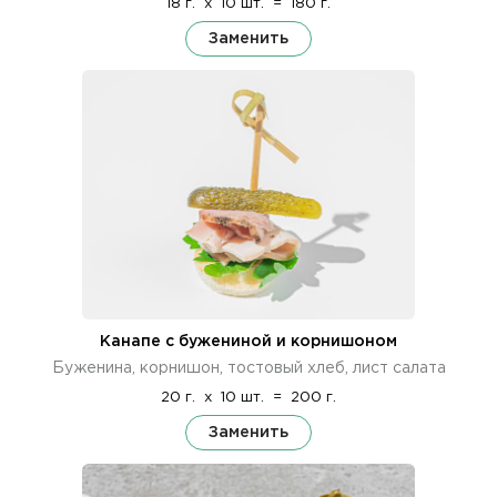
18 г.
x
10 шт.
=
180 г.
Заменить
Канапе с бужениной и корнишоном
Буженина, корнишон, тостовый хлеб, лист салата
20 г.
x
10 шт.
=
200 г.
Заменить