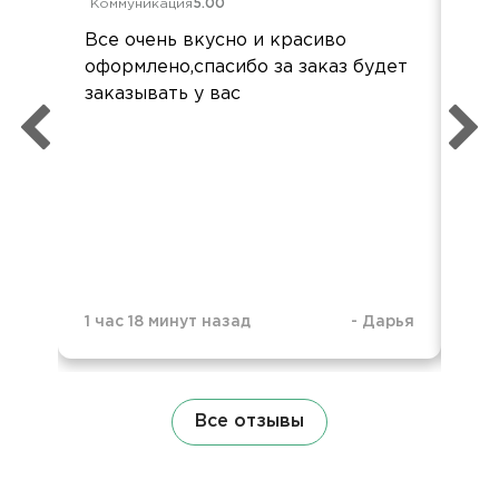
Коммуникация
5.00
Ком
Все очень вкусно и красиво
Пер
оформлено,спасибо за заказ будет
пой
заказывать у вас
два
ура
упа
спа
1 час 18 минут назад
-
Дарья
1 н
Все отзывы