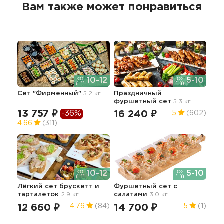
Вам также может понравиться
10-12
5-10
Сет "Фирменный"
5.2 кг
Праздничный
Лег
фуршетный сет
5.3 кг
пер
13 757 ₽
-36%
16 240 ₽
18
5
(602)
4.66
(311)
10-12
5-10
Лёгкий сет брускетт и
Фуршетный сет с
Лег
тарталеток
2.9 кг
салатами
3.0 кг
бур
15
12 660 ₽
14 700 ₽
4.76
(84)
5
(1)
5