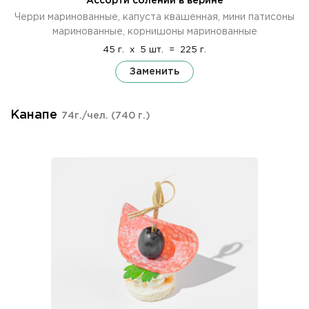
Ассорти солений в верине
Черри маринованные, капуста квашенная, мини патисоны
маринованные, корнишоны маринованные
45 г.
x
5 шт.
=
225 г.
Заменить
Канапе
74г./чел.
(740 г.)