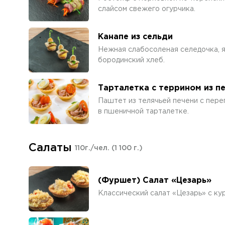
слайсом свежего огурчика.
Канапе из сельди
Нежная слабосоленая селедочка, я
бородинский хлеб.
Тарталетка с террином из п
Паштет из телячьей печени с пере
в пшеничной тарталетке.
Салаты
110г./чел.
(1 100 г.)
(Фуршет) Салат «Цезарь»
Классический салат «Цезарь» с ку