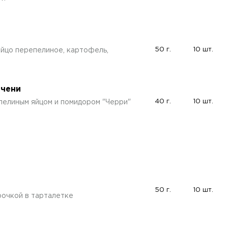
50 г.
10 шт.
йцо перепелиное, картофель,
ечени
40 г.
10 шт.
пелиным яйцом и помидором "Черри"
50 г.
10 шт.
рочкой в тарталетке