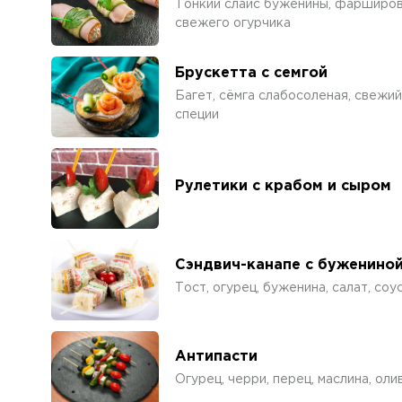
Тонкий слайс буженины, фарширов
свежего огурчика
Брускетта с семгой
Багет, сёмга слабосоленая, свежий
специи
Рулетики с крабом и сыром
Сэндвич-канапе с буженино
Тост, огурец, буженина, салат, соу
Антипасти
Огурец, черри, перец, маслина, оли