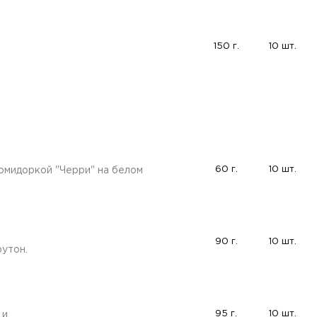
150 г.
10 шт.
60 г.
10 шт.
помидоркой "Черри" на белом
90 г.
10 шт.
рутон.
95 г.
10 шт.
 и