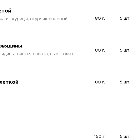
етой
80 г.
5 шт.
а из курицы, огурчик соленый,
говядины
80 г.
5 шт.
ядины, листья салата, сыр, томат
тлеткой
80 г.
5 шт.
150 г.
5 шт.