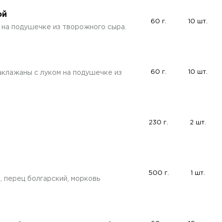
ой
60 г.
10 шт.
 на подушечке из творожного сыра.
60 г.
10 шт.
аклажаны с луком на подушечке из
230 г.
2 шт.
500 г.
1 шт.
, перец болгарский, морковь