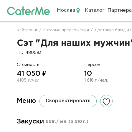
Москва
Каталог
Партнера
Кейтеринг в Москве
Кейтеринг
/
Готовые предложения
/
Доставка блюд и 
Строка
навигации
Сэт "Для наших мужчин"
ID: 480593
Стоимость
Персон
41 050 ₽
10
4105 ₽/чел
1 616 г./чел.
Меню
Скорректировать
Закуски
661г./чел.
(6 610 г.)