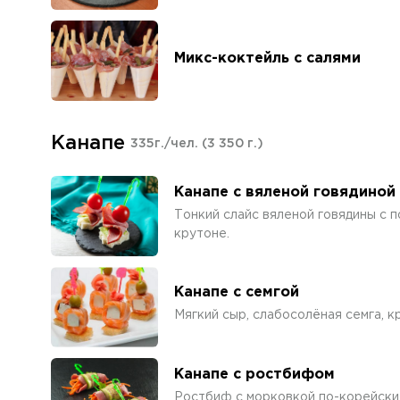
Микс-коктейль с салями
Канапе
335г./чел.
(3 350 г.)
Канапе с вяленой говядиной
Тонкий слайс вяленой говядины с 
крутоне.
Канапе с семгой
Мягкий сыр, слабосолёная семга, к
Канапе с ростбифом
Ростбиф с морковкой по-корейски