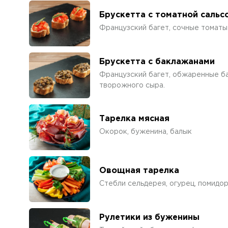
Брускетта с томатной сальс
Французский багет, сочные томаты
Брускетта с баклажанами
Французский багет, обжаренные б
творожного сыра.
Тарелка мясная
Окорок, буженина, балык
Овощная тарелка
Стебли сельдерея, огурец, помидор
Рулетики из буженины