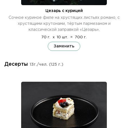
Цезарь с курицей
Сочное куриное филе на хрустящих листьях романо, с
хрустящими крутонами, тёртым пармезаном и
классической заправкой «Цезарь».
70 г.
x
10 шт.
=
700 г.
Заменить
Десерты
13г./чел.
(125 г.)