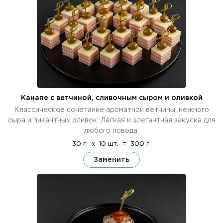
Канапе с ветчиной, сливочным сыром и оливкой
Классическое сочетание ароматной ветчины, нежного
сыра и пикантных оливок. Лёгкая и элегантная закуска для
любого повода.
30 г.
x
10 шт.
=
300 г.
Заменить