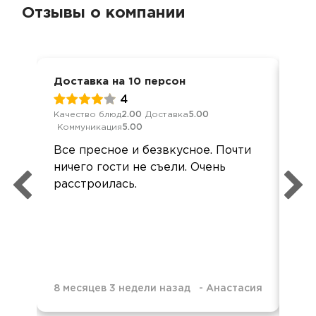
Отзывы о компании
Доставка на 10 персон
Дос
4
Качество блюд
2.00
Доставка
5.00
Кач
Коммуникация
5.00
Ком
Все пресное и безвкусное. Почти
Ме
ничего гости не съели. Очень
кей
расстроилась.
гор
хо
8 месяцев 3 недели назад
-
Анастасия
8 м