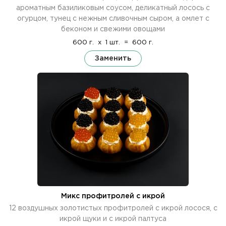
ароматным базиликовым соусом, деликатный лосось с
огурцом, тунец с нежным сливочным сыром, а омлет с
беконом и свежими овощами
600 г.
x
1 шт.
=
600 г.
Заменить
Микс профитролей с икрой
12 воздушных золотистых профитролей с икрой лосося, с
икрой щуки и с икрой палтуса