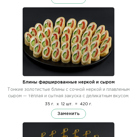
Блины фаршированные неркой и сыром
Тонкие золотистые блины с сочной неркой и плавленым
сыром — тёплая и сытная закуска с деликатным вкусом.
35 г.
x
12 шт.
=
420 г.
Заменить