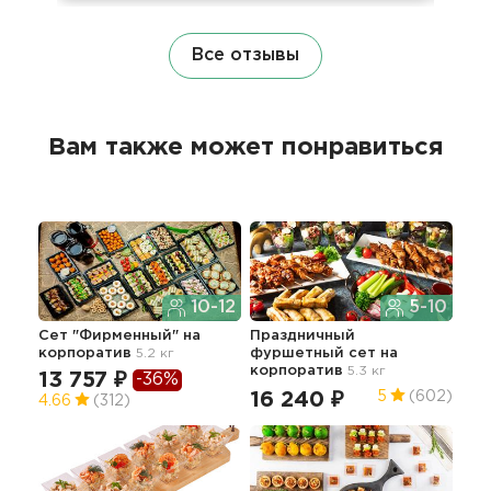
Все отзывы
Вам также может понравиться
10-12
5-10
Сет "Фирменный"
на
Праздничный
Сет
корпоратив
5.2 кг
фуршетный сет
на
кор
корпоратив
5.3 кг
13 757 ₽
7 
-36%
16 240 ₽
5
(602)
4.66
(312)
5