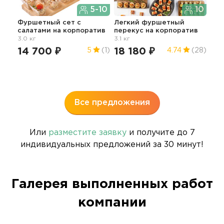
5-10
10
Фуршетный сет с
Легкий фуршетный
салатами
на корпоратив
перекус
на корпоратив
Пра
3.0 кг
3.1 кг
фур
гор
14 700 ₽
18 180 ₽
5
(1)
4.74
(28)
кор
24
Все предложения
Или
разместите заявку
и получите до 7
индивидуальных предложений за 30 минут!
Галерея выполненных работ
компании