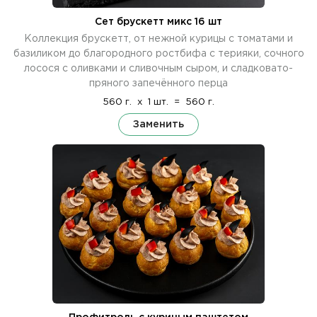
Сет брускетт микс 16 шт
Коллекция брускетт, от нежной курицы с томатами и
базиликом до благородного ростбифа с терияки, сочного
лосося с оливками и сливочным сыром, и сладковато-
пряного запечённого перца
560 г.
x
1 шт.
=
560 г.
Заменить