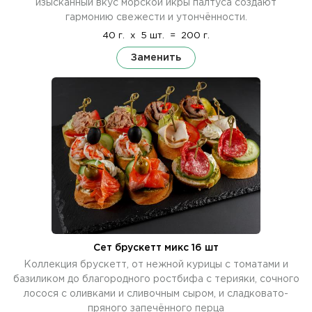
изысканный вкус морской икры палтуса создают
гармонию свежести и утончённости.
40 г.
x
5 шт.
=
200 г.
Заменить
Сет брускетт микс 16 шт
Коллекция брускетт, от нежной курицы с томатами и
базиликом до благородного ростбифа с терияки, сочного
лосося с оливками и сливочным сыром, и сладковато-
пряного запечённого перца