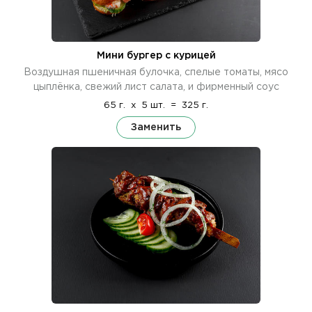
Мини бургер с курицей
Воздушная пшеничная булочка, спелые томаты, мясо
цыплёнка, свежий лист салата, и фирменный соус
65 г.
x
5 шт.
=
325 г.
Заменить