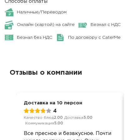
Способы оплаты
Наличные/Переводом
Онлайн (картой) на сайте
Безнал с НДС
Безнал без НДС
По договору с CaterMe
Отзывы о компании
Доставка на 10 персон
Дос
4
Качество блюд
2.00
Доставка
5.00
Кач
Коммуникация
5.00
Ком
Все пресное и безвкусное. Почти
Ме