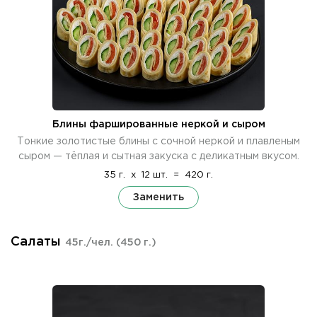
Блины фаршированные неркой и сыром
Тонкие золотистые блины с сочной неркой и плавленым
сыром — тёплая и сытная закуска с деликатным вкусом.
35 г.
x
12 шт.
=
420 г.
Заменить
Салаты
45г./чел.
(450 г.)