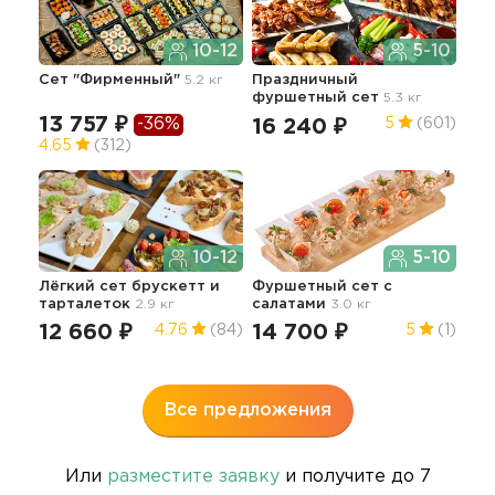
10-12
5-10
Сет "Фирменный"
5.2 кг
Праздничный
Лег
фуршетный сет
5.3 кг
пер
13 757 ₽
-36%
16 240 ₽
18
5
(601)
4.65
(312)
10-12
5-10
Лёгкий сет брускетт и
Фуршетный сет с
Сет
тарталеток
2.9 кг
салатами
3.0 кг
7 
12 660 ₽
14 700 ₽
4.76
(84)
5
(1)
4.9
Все предложения
Или
разместите заявку
и получите до 7