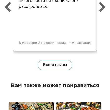
ничего гости не съели. Очень
кей
расстроилась.
гор
хо
8 месяцев 2 недели назад
-
Анастасия
8 м
Все отзывы
Вам также может понравиться