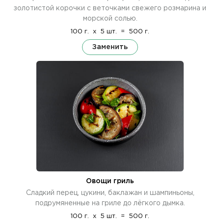
золотистой корочки с веточками свежего розмарина и
морской солью.
100 г.
x
5 шт.
=
500 г.
Заменить
Овощи гриль
Сладкий перец, цукини, баклажан и шампиньоны,
подрумяненные на гриле до лёгкого дымка.
100 г.
x
5 шт.
=
500 г.