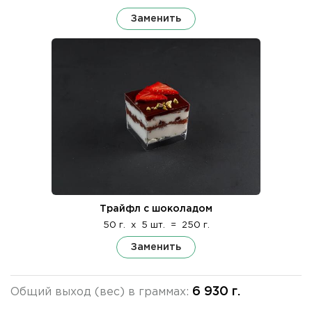
Заменить
Трайфл с шоколадом
50 г.
x
5 шт.
=
250 г.
Заменить
6 930 г.
Общий выход (вес) в граммах: