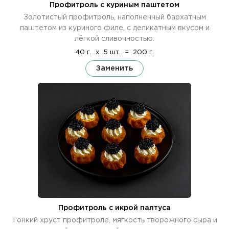
Профитроль с куриным паштетом
Золотистый профитроль, наполненный бархатным
паштетом из куриного филе, с деликатным вкусом и
лёгкой сливочностью.
40 г.
x
5 шт.
=
200 г.
Заменить
Профитроль с икрой палтуса
Тонкий хруст профитроле, мягкость творожного сыра и