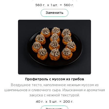
560 г.
x
1 шт.
=
560 г.
Заменить
Профитроль с муссом из грибов
Воздушное тесто, наполненное нежным муссом из
шампиньонов и сливочного сыра. Изысканная и ароматная
закуска с нежной текстурой.
40 г.
x
5 шт.
=
200 г.