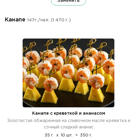
Заменить
Канапе
147г./чел.
(1 470 г.)
Канапе с креветкой и ананасом
Золотистая обжаренная на сливочном масле креветка и
сочный сладкий ананас
35 г.
x
10 шт.
=
350 г.