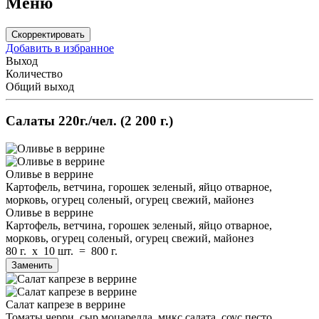
Меню
Скорректировать
Добавить в избранное
Выход
Количество
Общий выход
Салаты
220г./чел.
(2 200 г.)
Оливье в веррине
Картофель, ветчина, горошек зеленый, яйцо отварное,
морковь, огурец соленый, огурец свежий, майонез
Оливье в веррине
Картофель, ветчина, горошек зеленый, яйцо отварное,
морковь, огурец соленый, огурец свежий, майонез
80 г.
x
10 шт.
=
800 г.
Заменить
Салат капрезе в веррине
Томаты черри, сыр моцарелла, микс салата, соус песто,