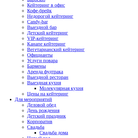
Кейтеринг в офис
Кофе-брейк
Недорогой кейтеринг
Candy-bar
Выездной бар
Детский кейтеринг
VIP-кейтеринг
Канапе кейтеринг
Вегетарианский кейтеринг
Официанты
Услуги повара
Бармены
Аренда фудтрака
Выездной ресторан
Выездная кухня
Молекулярная кухня
Цены на кейтеринг
Для мероприятий
Деловой обед
День рождения
Детский праздник
Корпоратив
Свадьба
Свадьба дома