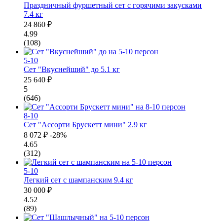
Праздничный фуршетный сет с горячими закусками
7.4 кг
24 860 ₽
4.99
(108)
5-10
Сет "Вкуснейший" до
5.1 кг
25 640 ₽
5
(646)
8-10
Сет "Ассорти Брускетт мини"
2.9 кг
8 072 ₽
-28%
4.65
(312)
5-10
Легкий сет с шампанским
9.4 кг
30 000 ₽
4.52
(89)