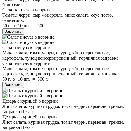
бальзамик.
Салат капрезе в веррине
Томаты черри, сыр моцарелла, микс салата, соус песто,
бальзамик.
50 г.
x
10 шт.
=
500 г.
Заменить
Салат нисуаз в веррине
Микс салата, томат черри, огурец, яйцо перепелиное,
картофель, тунец консервированный, горчичная заправка
Салат нисуаз в веррине
Микс салата, томат черри, огурец, яйцо перепелиное,
картофель, тунец консервированный, горчичная заправка
50 г.
x
10 шт.
=
500 г.
Заменить
Цезарь с курицей в веррине
Лист салата, куриная грудка, томат черри, пармезан, гренки,
заправка Цезар
Цезарь с курицей в веррине
Лист салата, куриная грудка, томат черри, пармезан, гренки,
заправка Цезар