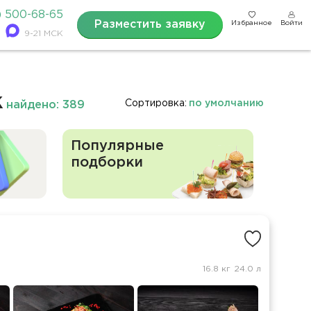
) 500-68-65
Разместить заявку
Избранное
Войти
9-21 МСК
к
Сортировка:
по умолчанию
найдено: 389
Популярные
подборки
16.8 кг
24.0 л