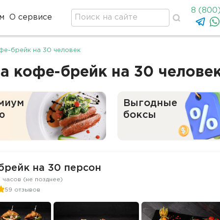
8 (800
м
О сервисе
фе-брейк на 30 человек
а кофе-брейк на 30 челове
миум
Выгодные
ю
боксы
брейк на 30 персон
2 часов (не позднее)
59 отзывов