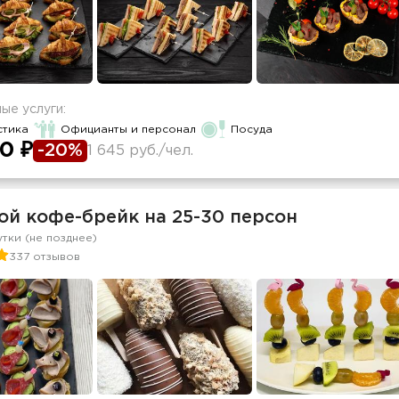
ые услуги:
стика
Официанты и персонал
Посуда
0 ₽
-20%
1 645 руб./чел.
ой кофе-брейк на 25-30 персон
утки (не позднее)
337 отзывов