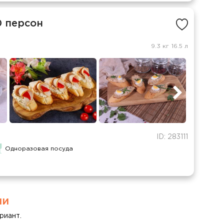
0 персон
9.3 кг
16.5 л
ID: 283111
Одноразовая посуда
ми
риант.