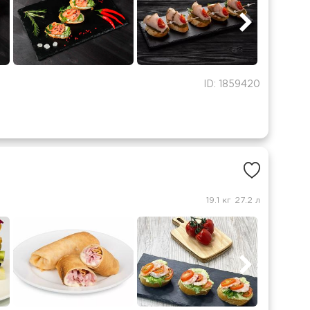
ID: 1859420
19.1 кг
27.2 л