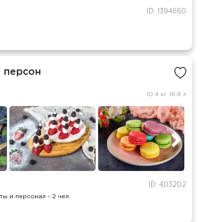
ID: 1394660
 персон
10.4 кг
16.8 л
ID: 403202
ы и персонал - 2 чел.