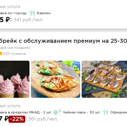
ые услуги:
вка по городу
Бармен
5 ₽
2 341 руб./чел.
брейк с обслуживанием премиум на 25-30
 дня (не позднее)
2311 отзывов
ые услуги:
вка в пределах МКАД - 2 шт
Чайная пара - 30 шт
Официант
7 ₽
-22%
1 561 руб./чел.