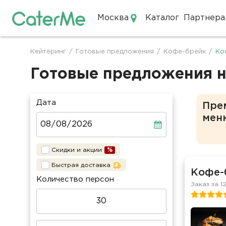
Москва
Каталог
Партнера
Кейтеринг в Москве
Кейтеринг
/
Готовые предложения
/
Кофе-брейк
/
Ко
Строка
навигации
Готовые предложения н
Дата
Пре
мен
Скидки и акции
Быстрая доставка
Кофе-
Количество персон
Заказ за 1