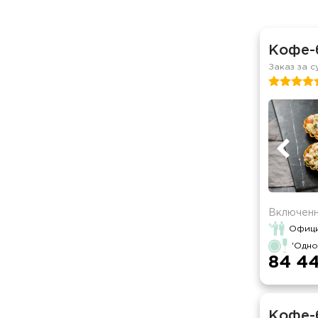
Кофе-
Заказ за с
Включенн
Офици
'Одно
84 44
Кофе-