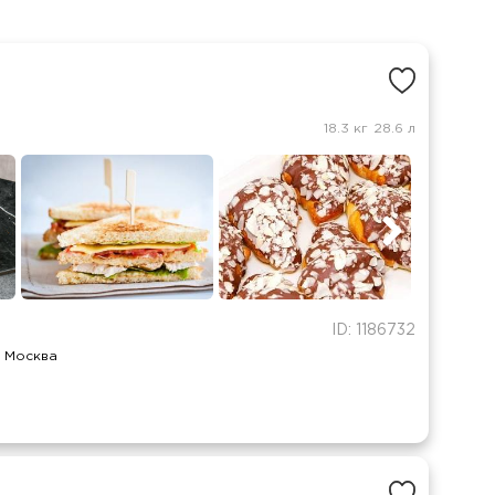
18.3 кг
28.6 л
ID: 1186732
а Москва