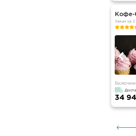
Кофе-
Заказ за 2
Включенн
Доста
34 94