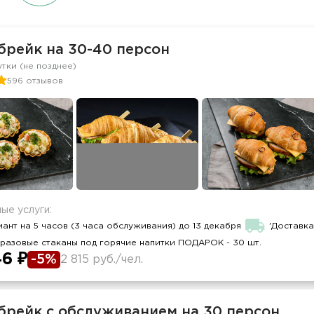
брейк на 30-40 персон
утки (не позднее)
596 отзывов
ые услуги:
ант на 5 часов (3 часа обслуживания) до 13 декабря
'Доставк
разовые стаканы под горячие напитки ПОДАРОК - 30 шт.
6 ₽
-5%
2 815 руб./чел.
брейк с обслуживанием на 30 персон