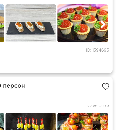
ID: 1394695
0 персон
6.7 кг
25.0 л