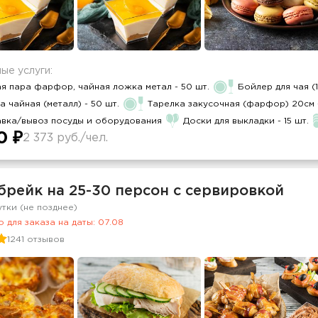
ые услуги:
я пара фарфор, чайная ложка метал - 50 шт.
Бойлер для чая (
 чайная (металл) - 50 шт.
Тарелка закусочная (фарфор) 20см -
авка/вывоз посуды и оборудования
Доски для выкладки - 15 шт.
0 ₽
2 373 руб./чел.
брейк на 25-30 персон c сервировкой
утки (не позднее)
 для заказа на даты: 07.08
1241 отзывов