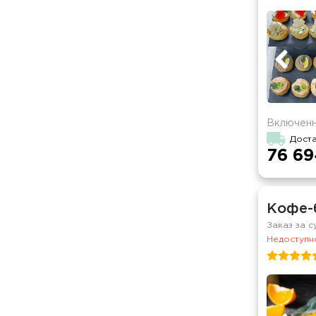
Включенн
Дост
76 69
Кофе-
Заказ за с
Недоступно