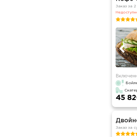
Заказ за 2
Недоступно
Включенн
Бойле
Скате
45 82
Двойн
Заказ за с