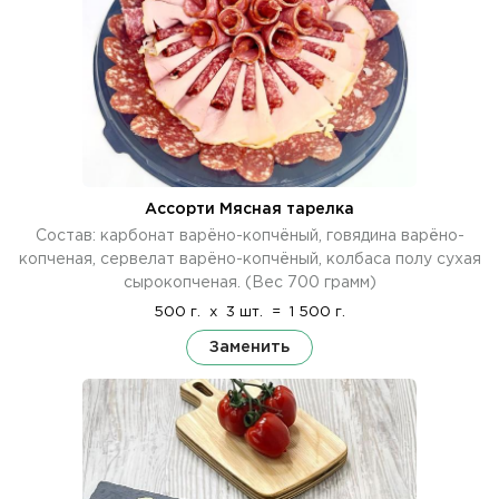
Ассорти Мясная тарелка
Состав: карбонат варёно-копчёный, говядина варёно-
копченая, сервелат варёно-копчёный, колбаса полу сухая
сырокопченая. (Вес 700 грамм)
500 г.
x
3 шт.
=
1 500 г.
Заменить