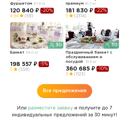
фуршетом
47.4 кг
премиум
41.7 кг
107.
120 840 ₽
181 830 ₽
-20%
-22%
41
4.94
(59)
5
(2314)
30
30
Банкет
34.0 кг
Праздничный банкет с
Бан
обслуживанием и
нап
посудой
31.9 кг
об
198 557 ₽
-5%
19.0
360 685 ₽
-10%
5
(559)
16
5
(1123)
5
Все предложения
Или
разместите заявку
и получите до 7
индивидуальных предложений за 30 минут!