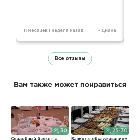
11 месяцев 1 неделя назад
-
Диана
1 н
Все отзывы
Вам также может понравиться
30
25-30
Свадебный банкет с
Банкет с обслуживанием
Бан