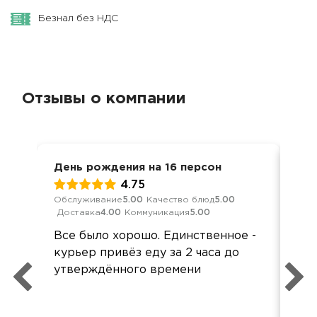
Безнал без НДС
Отзывы о компании
День рождения на 16 персон
Ден
4.75
Обслуживание
5.00
Качество блюд
5.00
Кач
Доставка
4.00
Коммуникация
5.00
Ком
Все было хорошо. Единственное -
Вс
курьер привёз еду за 2 часа до
Оче
утверждённого времени
упа
гор