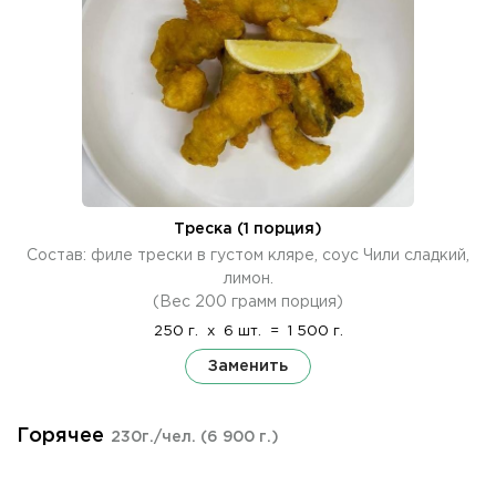
Треска (1 порция)
Состав: филе трески в густом кляре, соус Чили сладкий,
лимон.
(Вес 200 грамм порция)
250 г.
x
6 шт.
=
1 500 г.
Заменить
Горячее
230г./чел.
(6 900 г.)