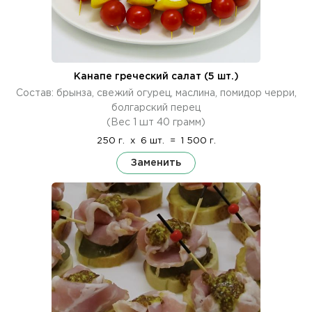
Канапе греческий салат (5 шт.)
Состав: брынза, свежий огурец, маслина, помидор черри,
болгарский перец
(Вес 1 шт 40 грамм)
250 г.
x
6 шт.
=
1 500 г.
Заменить