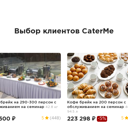
Выбор клиентов CaterMe
брейк на 290-300 персон с
Кофе брейк на 200 персон с
уживанием
на семинар
42.8 кг
обслуживанием
на семинар
4
94.5 л
500 ₽
223 298 ₽
5
(448)
5
-5%