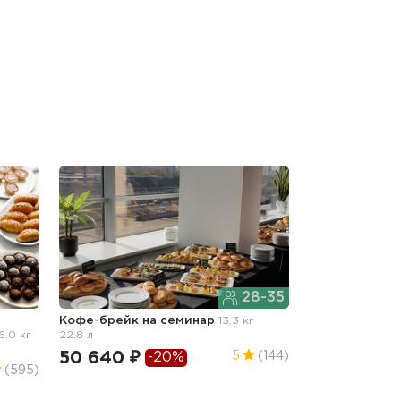
28-35
Кофе-брейк
на семинар
13.3 кг
6.0 кг
22.8 л
50 640 ₽
5
(144)
-20%
(595)