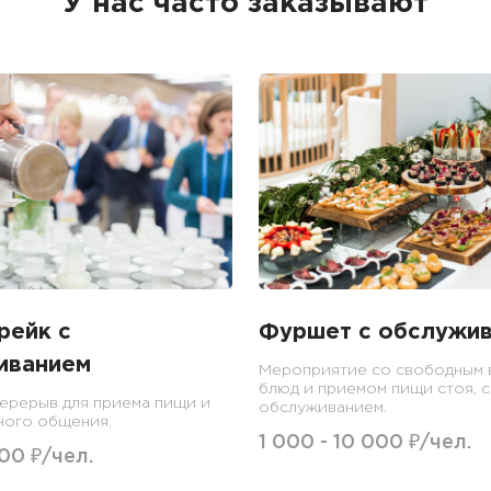
У нас часто заказывают
рейк c
Фуршет с обслужи
иванием
Мероприятие со свободным
блюд и приемом пищи стоя, с
ерерыв для приема пищи и
обслуживанием.
ого общения.
1 000 - 10 000 ₽/чел.
00 ₽/чел.