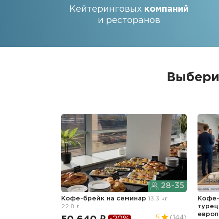
Кейтеринговых
компаний
и ресторанов
Выбери
28-35
Кофе-брейк
на семинар
13.3 кг
Кофе-
22.8 л
турец
европ
5
(144)