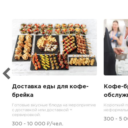
Доставка еды для кофе-
Кофе-б
брейка
обслуж
Готовые вкусные блюда на мероприятие
Короткий п
с доставкой или доставкой +
неформальн
сервировкой.
300 - 5 0
300 - 10 000 ₽/чел.