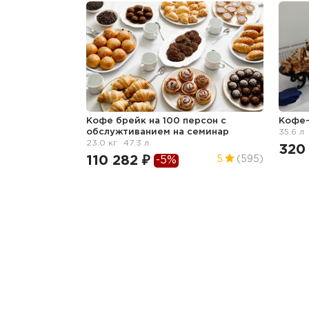
Кофе брейк на 100 персон с
Кофе
обслужтиванием
на семинар
35.6 л
23.0 кг
47.3 л
320
110 282 ₽
5
(595)
-5%