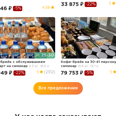
33 875 ₽
5
-22%
846 ₽
4.58
-5%
25-30
брейк с обслуживанием
Кофе-брейк на 30-41 персон
арт
на семинар
9.3 кг
16.5 л
семинар
19.6 кг
13.1 л
949 ₽
79 753 ₽
5
(2312)
5
-22%
-5%
Все предложения