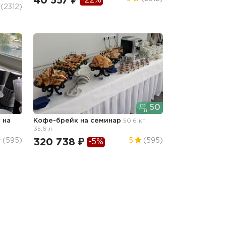
40 557 ₽
-22%
(2312)
50
у
на
Кофе-брейк
на семинар
50.6 кг
35.6 л
320 738 ₽
(595)
5
(595)
-5%