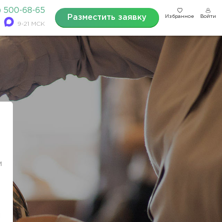
) 500-68-65
Разместить заявку
Избранное
Войти
9-21 МСК
м
и