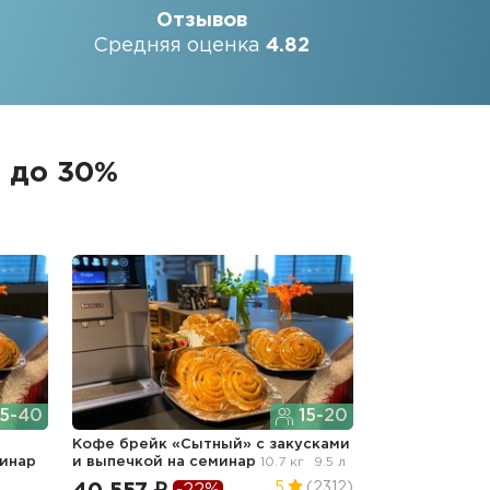
Отзывов
Средняя оценка
4.82
 до 30%
5-40
15-20
Кофе брейк «Сытный» с закусками
минар
и выпечкой
на семинар
10.7 кг
9.5 л
5
(2312)