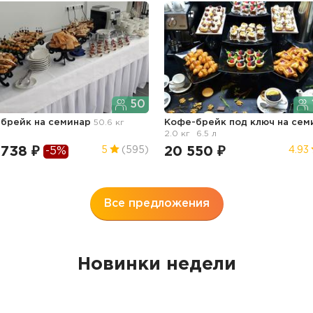
50
-брейк
на семинар
50.6 кг
Кофе-брейк под ключ
на сем
2.0 кг
6.5 л
 738 ₽
20 550 ₽
5
(595)
4.93
-5%
Все предложения
Новинки недели