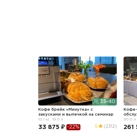
35-40
Кофе брейк «Минутка» с
Кофе-
закусками и выпечкой
на семинар
обсл
10.1 кг
19.0 л
90.0 л
33 875 ₽
261 
5
(2312)
-22%