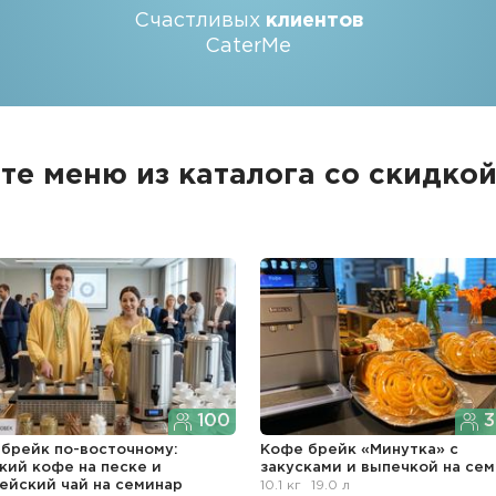
Счастливых
клиентов
CaterMe
те меню из каталога со скидкой
100
3
брейк по-восточному:
Кофе брейк «Минутка» с
кий кофе на песке и
закусками и выпечкой
на се
ейский чай
на семинар
10.1 кг
19.0 л