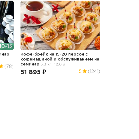
10-15
инар
Кофе-брейк на 15-20 персон с
кофемашиной и обслуживанием
на
семинар
5.3 кг
12.0 л
(78)
51 895 ₽
5
(1241)