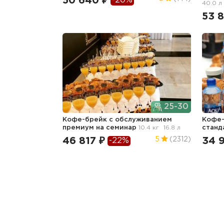
50 640 ₽
-20%
40.0 л
53 
25-30
Кофе-брейк с обслуживанием
Кофе-
премиум
на семинар
10.4 кг
16.8 л
станд
46 817 ₽
34 
5
(2312)
-22%