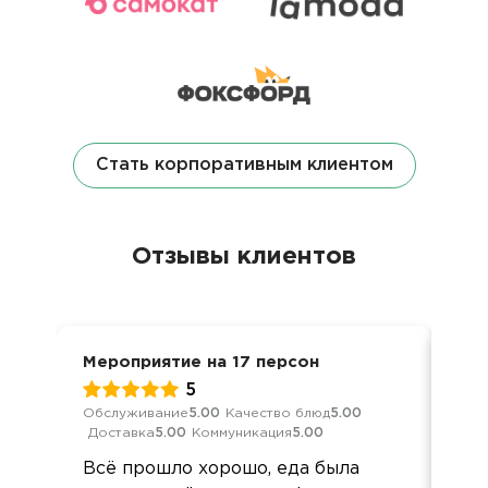
Стать корпоративным клиентом
Отзывы клиентов
Мероприятие на 17 персон
Вып
5
Обслуживание
5.00
Качество блюд
5.00
Обс
Доставка
5.00
Коммуникация
5.00
Дос
Всё прошло хорошо, еда была
Все