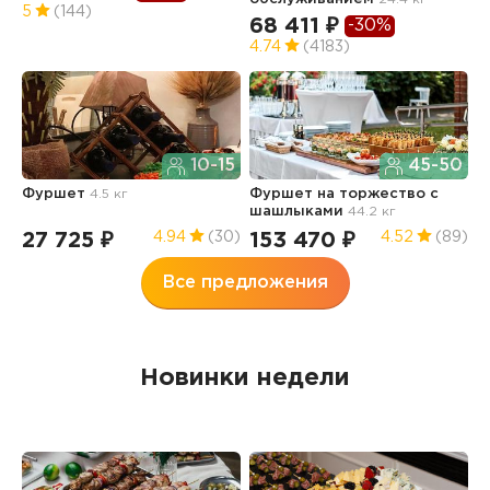
5
(144)
68 411 ₽
-30%
4.74
(4183)
Л
о
10-15
45-50
7.
Фуршет
4.5 кг
Фуршет на торжество с
3
шашлыками
44.2 кг
27 725 ₽
153 470 ₽
4.94
(30)
4.52
(89)
Все предложения
Новинки недели