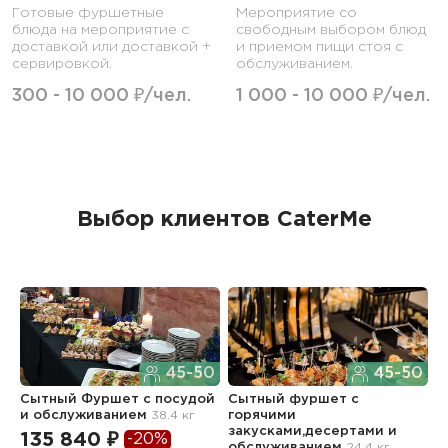
Готовые фуршетные
Мероприятие со
блюда на мероприятие с
свободным выбором блюд
доставкой или доставкой +
и приемом пищи стоя с
сервировкой.
обслуживанием.
300 - 10 000 ₽/чел.
1 000 - 10 000 ₽/чел.
Выбор клиентов CaterMe
45-50
45-50
Сытный Фуршет с посудой
Сытный фуршет с
В
и обслуживанием
38.4 кг
горячими
6
закусками,десертами и
135 840 ₽
-20%
2
обслуживанием
24.4 кг