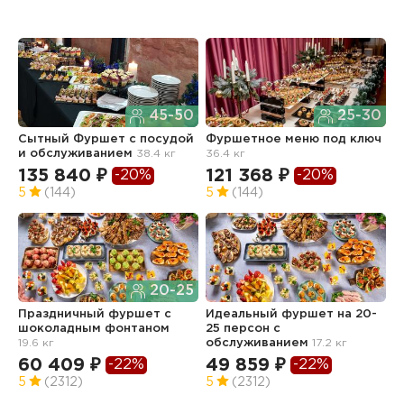
45-50
25-30
Сытный Фуршет с посудой
Фуршетное меню под ключ
Ф
и обслуживанием
38.4 кг
36.4 кг
о
135 840 ₽
121 368 ₽
5
-20%
-20%
5
(144)
5
(144)
5
20-25
Праздничный фуршет с
Идеальный фуршет на 20-
шоколадным фонтаном
25 персон с
Ф
19.6 кг
обслуживанием
17.2 кг
з
о
60 409 ₽
49 859 ₽
-22%
-22%
2
5
(2312)
5
(2312)
8