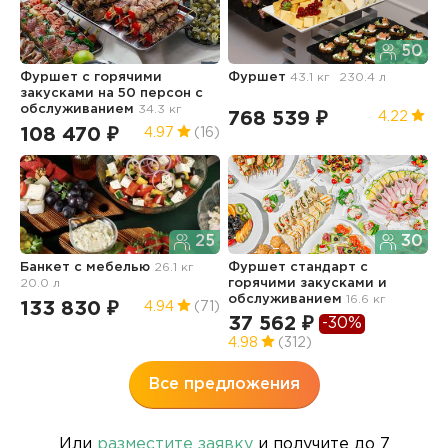
50
Фуршет с горячими
Фуршет
43.1 кг
230.4 л
Ф
закусками на 50 персон с
обслуживанием
34.3 кг
768 539 ₽
5
4.22
108 470 ₽
4.97
(16)
25
30
Ф
Банкет с мебелью
26.1 кг
Фуршет стандарт с
20.0 л
горячими закусками и
1
обслуживанием
16.6 кг
133 830 ₽
4.94
(71)
37 562 ₽
-30%
4.98
(312)
Все предложения
Или
разместите заявку
и получите до 7