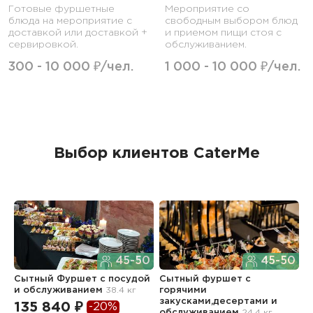
Готовые фуршетные
Мероприятие со
блюда на мероприятие с
свободным выбором блюд
доставкой или доставкой +
и приемом пищи стоя с
сервировкой.
обслуживанием.
300 - 10 000 ₽/чел.
1 000 - 10 000 ₽/чел.
Выбор клиентов CaterMe
45-50
45-50
Сытный Фуршет с посудой
Сытный фуршет с
В
и обслуживанием
38.4 кг
горячими
6
закусками,десертами и
135 840 ₽
-20%
2
обслуживанием
24.4 кг