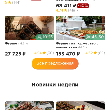
5
(144)
68 411 ₽
-30%
4.74
(4181)
Л
о
10-15
45-50
7.
Фуршет
4.5 кг
Фуршет на торжество с
3
шашлыками
44.2 кг
27 725 ₽
153 470 ₽
4.94
(30)
4.52
(89)
Все предложения
Новинки недели