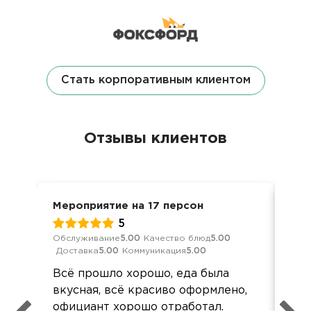
Стать корпоративным клиентом
Отзывы клиентов
Мероприятие на 17 персон
Вып
5
Обслуживание
5.00
Качество блюд
5.00
Обс
Доставка
5.00
Коммуникация
5.00
Дос
Всё прошло хорошо, еда была
Все
вкусная, всё красиво оформлено,
од
официант хорошо отработал.
реб