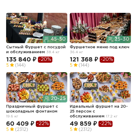
45-50
25-30
Сытный Фуршет с посудой
Фуршетное меню под ключ
Ф
и обслуживанием
38.4 кг
36.4 кг
о
135 840 ₽
121 368 ₽
5
-20%
-20%
5
(144)
5
(144)
5
20-25
Праздничный фуршет с
Идеальный фуршет на 20-
шоколадным фонтаном
25 персон с
Ф
19.6 кг
обслуживанием
17.2 кг
з
о
60 409 ₽
49 859 ₽
-22%
-22%
2
5
(2312)
5
(2312)
8