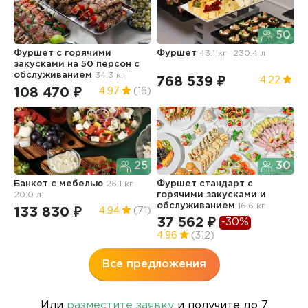
50
Фуршет с горячими
Фуршет
43.1 кг
230.4 л
Ф
закусками на 50 персон с
обслуживанием
34.3 кг
768 539 ₽
5
4.22
108 470 ₽
4.97
(16)
25
30
Ф
Банкет с мебелью
26.1 кг
Фуршет стандарт с
20.0 л
горячими закусками и
1
обслуживанием
16.6 кг
133 830 ₽
4.94
(71)
37 562 ₽
-30%
4.96
(312)
Все предложения
Или
разместите заявку
и получите до 7