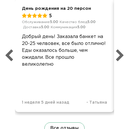
День рождения на 20 персон
Кор
5
Обслуживание
5.00
Качество блюд
5.00
Обс
Доставка
5.00
Коммуникация
5.00
Дос
Добрый день! Заказала банкет на
Мне
20-25 челвовек, все было отлично!
по
Еды оказалось больше, чем
Сп
ожидали. Все прошло
Бы
великолепно
вме
1 неделя 5 дней назад
-
Татьяна
1 м
Все отзывы