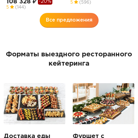
108 328 ₽
-20%
5
(596)
5
5
(144)
Все предложения
Форматы выездного ресторанного
кейтеринга
Доставка еды
Фуршет с