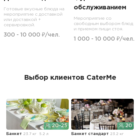
обслуживанием
Готовые вкусные блюда на
мероприятие с доставкой
Мероприятие со
или доставкой +
свободным выбором блюд
сервировкой.
и приемом пищи стоя.
300 - 10 000 ₽/чел.
1 000 - 10 000 ₽/чел.
Выбор клиентов CaterMe
20-25
20
Банкет
23.7 кг
5.2 л
Банкет стандарт
23.2 кг
Б