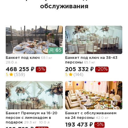
обслуживания
65
Банкет под ключ
68.1 кг
Банкет под ключ на 38-43
Б
28.0 л
персоны
65.1 кг
468 255 ₽
205 332 ₽
1
-5%
-20%
5
(559)
5
(144)
5
Банкет Премиум на 16-20
Банкет с обслуживанием
Б
персон с лимонадом в
на 24 персоны
42.0 кг
а
подарок
29.3 кг
10.0 л
193 473 ₽
4
-5%