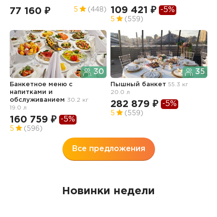
109 421 ₽
-5%
77 160 ₽
9
5
(448)
5
(559)
30
35
Банкетное меню с
Пышный банкет
55.3 кг
П
напитками и
20.0 л
8
обслуживанием
30.2 кг
282 879 ₽
-5%
1
19.0 л
5
(559)
160 759 ₽
-5%
5
(596)
Все предложения
Новинки недели