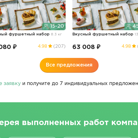
15-20
45
ный фуршетный набор
8.3 кг
Вкусный фуршетный набор
1
080 ₽
63 008 ₽
4.98
(207)
4.98
Все предложения
е заявку
и получите до 7 индивидуальных предложени
ерея выполненных работ комп