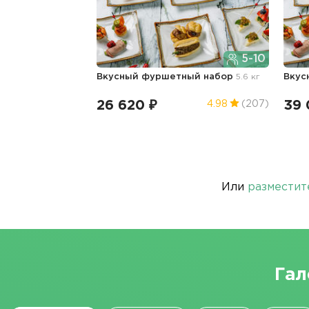
5-10
Вкусный фуршетный набор
5.6 кг
Вкус
26 620 ₽
39 
4.98
(207)
Или
разместит
Гал