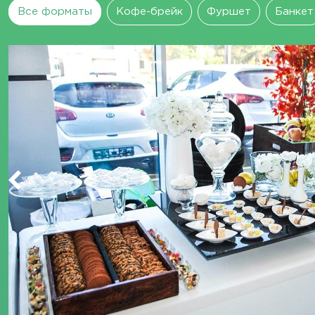
Все форматы
Кофе-брейк
Фуршет
Банкет