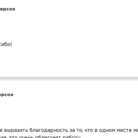
персон
сибо!
ерсон
 выразить благодарность за то, что в одном месте м
е, это очень облегчает работу.