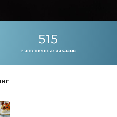
515
выполненных
заказов
инг