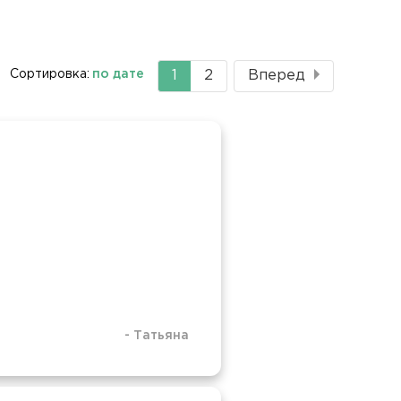
Сортировка:
по дате
Текущая
1
Страница
2
Вперед
страница
-
Татьяна