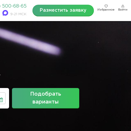
) 500-68-65
Разместить заявку
Избранное
Войти
9-21 МСК
7
Подобрать
варианты