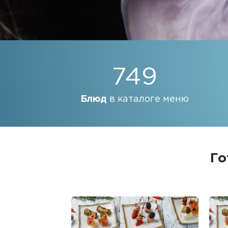
749
Блюд
в каталоге меню
Го