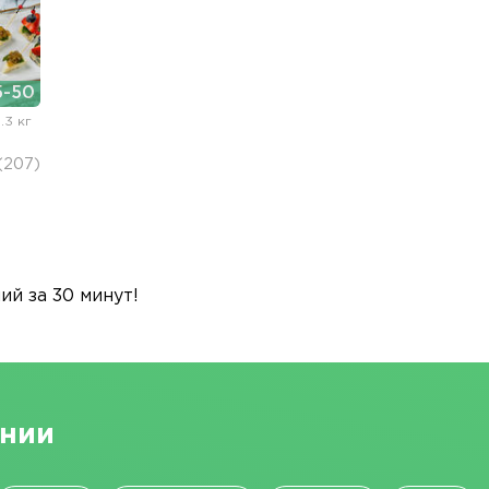
-50
3.3 кг
(207)
й за 30 минут!
ании