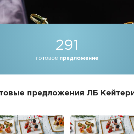
291
готовое
предложение
товые предложения
ЛБ Кейтер