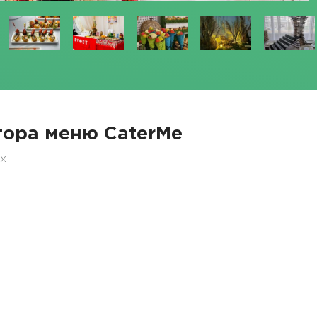
ора меню CaterMe
ех