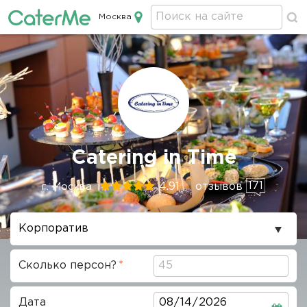
Москва
Кейтеринг в Москве
Строка
Catering in Time
навигации
171
4.91
отзывов
г. Москва
Повод
проведения
Сколько персон?
Дата
Дата