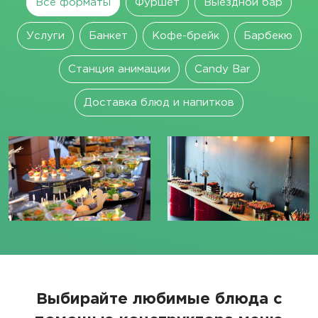
Все форматы
Фуршет
Выездной бар
Услуги
Банкет
Кофе-брейк
Барбекю
Станция анимации
Candy Bar
Доставка блюд и напитков
Выбирайте любимые блюда с