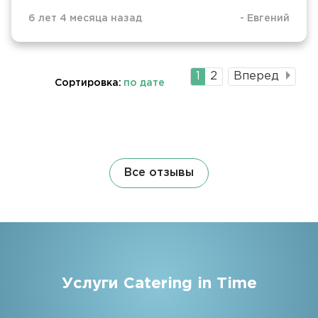
6 лет 4 месяца назад
-
Евгений
Текущая
1
Страница
2
Вперед
Сортировка:
по дате
страница
Все отзывы
Услуги Catering in Time