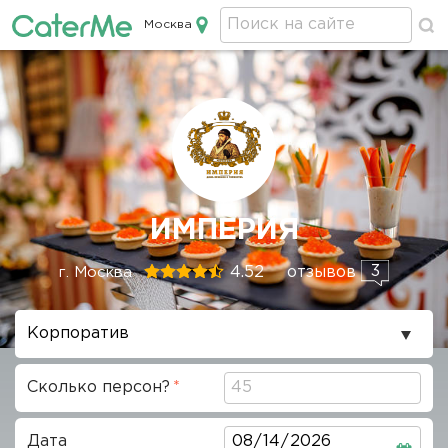
Москва
Кейтеринг в Москве
Строка
ИМПЕРИЯ
навигации
3
4.52
отзывов
г. Москва
Повод
проведения
Сколько персон?
Дата
Дата