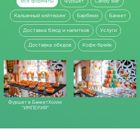
Все форматы
Фуршет
Candy Bar
Кальянный кейтеринг
Барбекю
Банкет
Доставка блюд и напитков
Услуги
Доставка обедов
Кофе-брейк
Фуршет в БанкетХолле
"ИМПЕРИЯ"