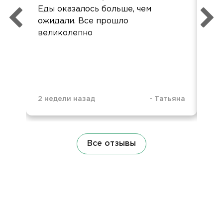
Еды оказалось больше, чем
Сп
ожидали. Все прошло
Бы
великолепно
вме
2 недели назад
-
Татьяна
1 м
Все отзывы