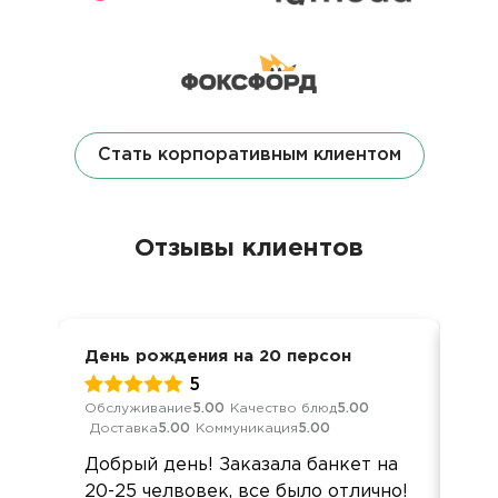
Стать корпоративным клиентом
Отзывы клиентов
День рождения на 20 персон
Кор
5
Обслуживание
5.00
Качество блюд
5.00
Обс
Доставка
5.00
Коммуникация
5.00
Дос
Добрый день! Заказала банкет на
Мне
20-25 челвовек, все было отлично!
по