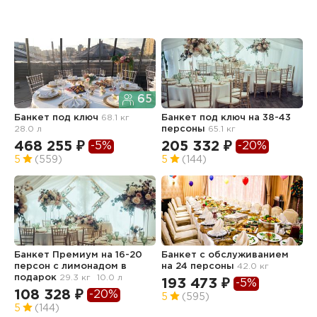
65
Банкет под ключ
68.1 кг
Банкет под ключ на 38-43
Б
28.0 л
персоны
65.1 кг
468 255 ₽
205 332 ₽
1
-5%
-20%
5
(559)
5
(144)
5
Банкет Премиум на 16-20
Банкет с обслуживанием
Б
персон с лимонадом в
на 24 персоны
42.0 кг
а
подарок
29.3 кг
10.0 л
193 473 ₽
4
-5%
108 328 ₽
-20%
5
(595)
5
5
(144)