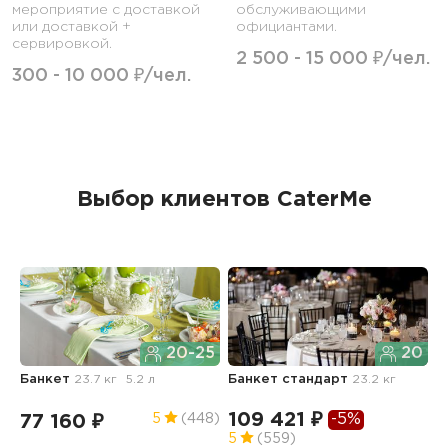
мероприятие с доставкой
обслуживающими
или доставкой +
официантами.
сервировкой.
2 500 - 15 000 ₽/чел.
300 - 10 000 ₽/чел.
Выбор клиентов CaterMe
20-25
20
Банкет
23.7 кг
5.2 л
Банкет стандарт
23.2 кг
Б
109 421 ₽
-5%
77 160 ₽
9
5
(448)
5
(559)