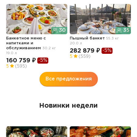
30
35
Банкетное меню с
Пышный банкет
55.3 кг
П
напитками и
20.0 л
8
обслуживанием
30.2 кг
282 879 ₽
-5%
1
19.0 л
5
(559)
160 759 ₽
-5%
5
(595)
Все предложения
Новинки недели