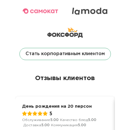
Стать корпоративным клиентом
Отзывы клиентов
День рождения на 20 персон
Кор
5
Обслуживание
5.00
Качество блюд
5.00
Обс
Доставка
5.00
Коммуникация
5.00
Дос