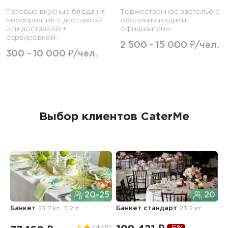
Готовые вкусные блюда на
Торжественное застолье с
мероприятие с доставкой
обслуживающими
или доставкой +
официантами.
сервировкой.
2 500 - 15 000 ₽/чел.
300 - 10 000 ₽/чел.
Выбор клиентов CaterMe
20-25
20
Банкет
23.7 кг
5.2 л
Банкет стандарт
23.2 кг
Б