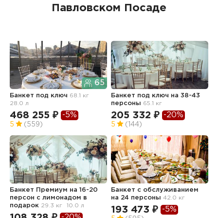
Павловском Посаде
65
Банкет под ключ
68.1 кг
Банкет под ключ на 38-43
Б
28.0 л
персоны
65.1 кг
468 255 ₽
205 332 ₽
1
-5%
-20%
5
(559)
5
(144)
5
Банкет Премиум на 16-20
Банкет с обслуживанием
Б
персон с лимонадом в
на 24 персоны
42.0 кг
а
подарок
29.3 кг
10.0 л
193 473 ₽
4
-5%
108 328 ₽
-20%