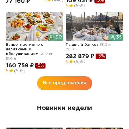
109 421 ₽
-5%
77 160 ₽
9
5
(448)
5
(559)
30
35
Банкетное меню с
Пышный банкет
55.3 кг
П
напитками и
20.0 л
8
обслуживанием
30.2 кг
282 879 ₽
-5%
1
19.0 л
5
(559)
160 759 ₽
-5%
5
(595)
Все предложения
Новинки недели