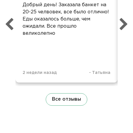
Добрый день! Заказала банкет на
Мне
20-25 челвовек, все было отлично!
по
Еды оказалось больше, чем
Сп
ожидали. Все прошло
Бы
великолепно
вме
2 недели назад
-
Татьяна
1 м
Все отзывы