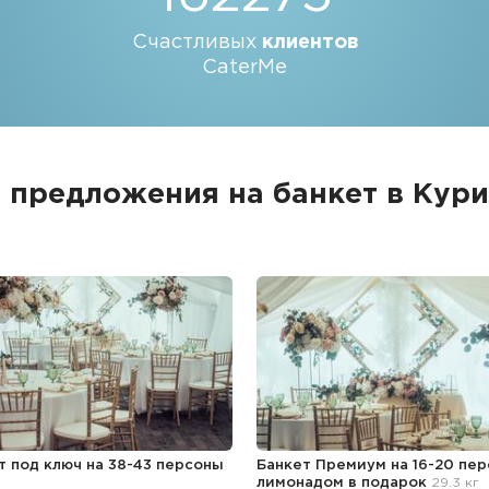
Счастливых
клиентов
CaterMe
 предложения на банкет в Кур
т под ключ на 38-43 персоны
Банкет Премиум на 16-20 пер
лимонадом в подарок
29.3 кг