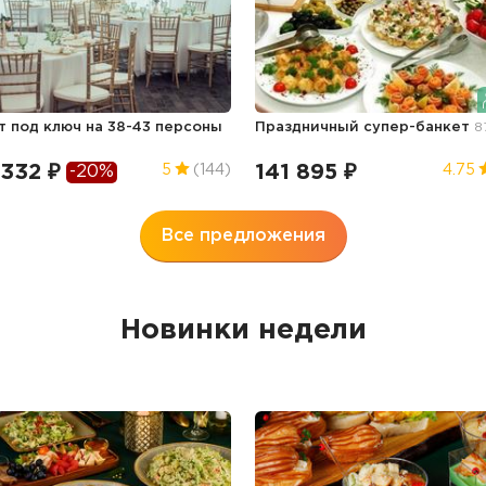
т под ключ на 38-43 персоны
Праздничный супер-банкет
8
 332 ₽
141 895 ₽
5
(144)
4.75
-20%
Все предложения
Новинки недели