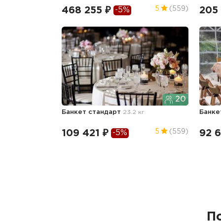
468 255 ₽
205
5
(559)
-5%
20
Банкет стандарт
23.2 кг
Банке
109 421 ₽
92 6
5
(559)
-5%
П