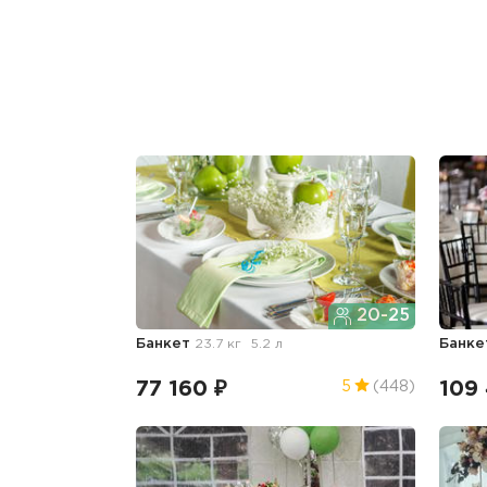
20-25
Банкет
23.7 кг
5.2 л
Банке
77 160 ₽
109 
5
(448)