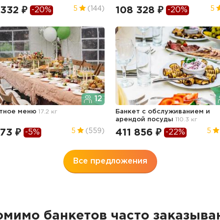
 332 ₽
108 328 ₽
5
(144)
5
-20%
-20%
12
тное меню
17.2 кг
Банкет с обслуживанием и
арендой посуды
110.3 кг
73 ₽
411 856 ₽
5
(559)
5
-5%
-22%
Все предложения
омимо банкетов часто заказыва