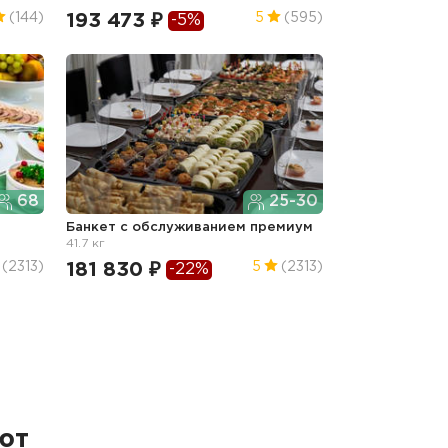
193 473 ₽
(144)
5
(595)
-5%
68
25-30
Банкет с обслуживанием премиум
41.7 кг
181 830 ₽
(2313)
5
(2313)
-22%
ют