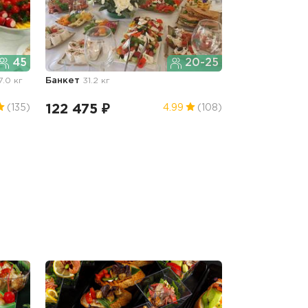
45
20-25
7.0 кг
Банкет
31.2 кг
122 475 ₽
(135)
4.99
(108)