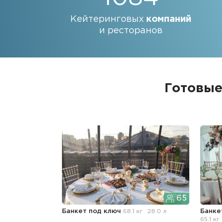
Кейтеринговых
компаний
и ресторанов
Готовые
65
Банкет под ключ
68.1 кг
28.0 л
Банке
65.1 кг