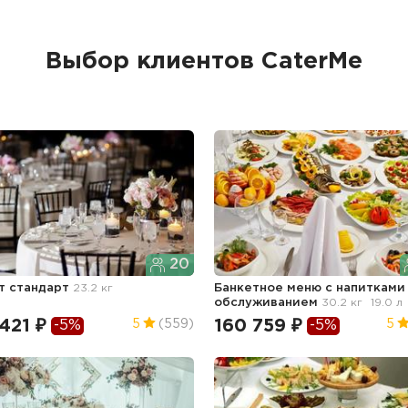
Выбор клиентов CaterMe
20
т стандарт
23.2 кг
Банкетное меню с напитками
обслуживанием
30.2 кг
19.0 л
421 ₽
160 759 ₽
5
(559)
5
-5%
-5%