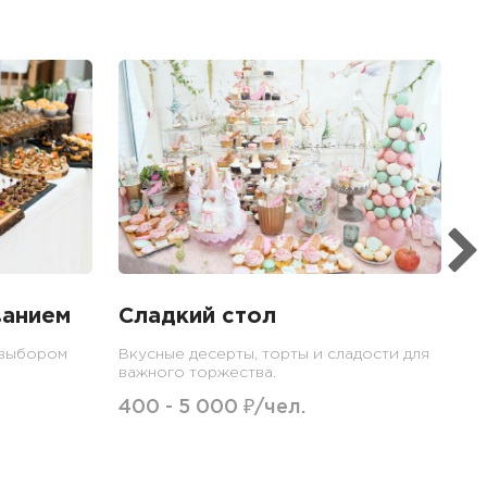
Б
Ме
пр
гр
1
ванием
Сладкий стол
 выбором
Вкусные десерты, торты и сладости для
важного торжества.
400 - 5 000 ₽/чел.