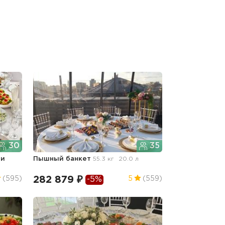
30
35
 и
Пышный банкет
55.3 кг
20.0 л
282 879 ₽
(595)
5
(559)
-5%