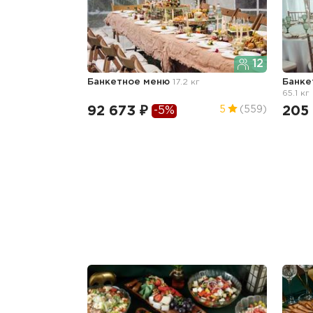
12
Банкетное меню
17.2 кг
Банке
65.1 кг
92 673 ₽
205
5
(559)
-5%