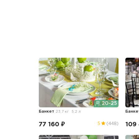
20-25
Банкет
23.7 кг
5.2 л
Банке
77 160 ₽
109 
5
(448)