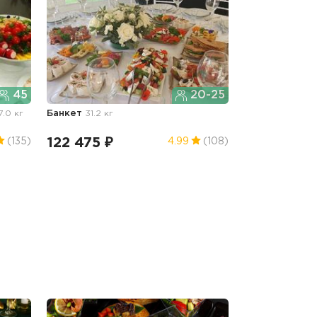
45
20-25
7.0 кг
Банкет
31.2 кг
122 475 ₽
(135)
4.99
(108)