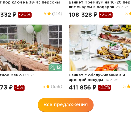
т под ключ на 38-43 персоны
Банкет Премиум на 16-20 пер
лимонадом в подарок
29.3 кг
 332 ₽
108 328 ₽
5
(144)
5
-20%
-20%
12
тное меню
17.2 кг
Банкет с обслуживанием и
арендой посуды
110.3 кг
73 ₽
411 856 ₽
5
(559)
5
-5%
-22%
Все предложения