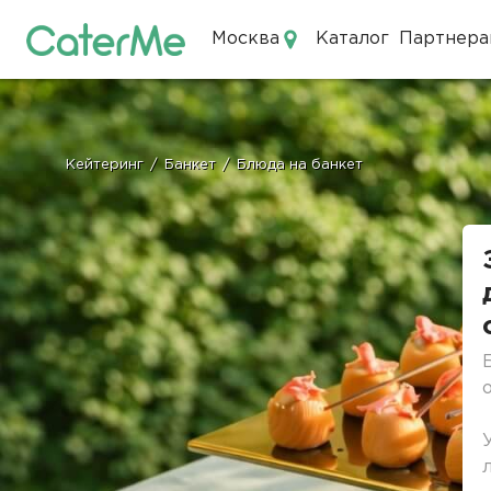
Москва
Каталог
Партнера
Кейтеринг в Москве
Кейтеринг
/
Банкет
/
Блюда на банкет
Строка
навигации