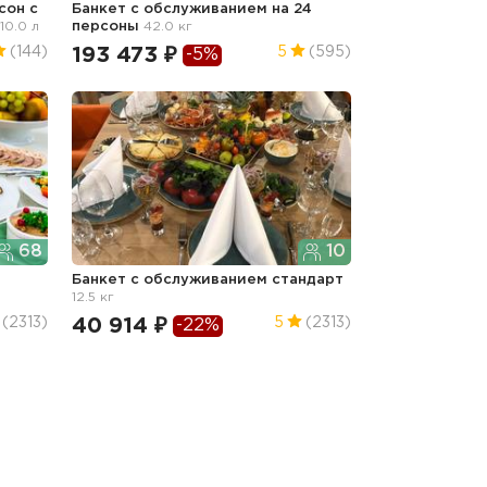
сон с
Банкет с обслуживанием на 24
10.0 л
персоны
42.0 кг
193 473 ₽
(144)
5
(595)
-5%
68
10
Банкет с обслуживанием стандарт
12.5 кг
40 914 ₽
(2313)
5
(2313)
-22%