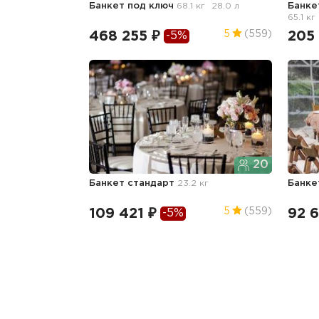
Банкет под ключ
68.1 кг
28.0 л
Банке
65.1 кг
468 255 ₽
205
5
(559)
-5%
20
Банкет стандарт
23.2 кг
Банке
109 421 ₽
92 6
5
(559)
-5%