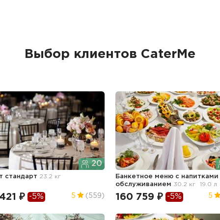
Выбор клиентов CaterMe
20
т стандарт
23.2 кг
Банкетное меню с напитками
обслуживанием
30.2 кг
19.0 л
421 ₽
160 759 ₽
5
(559)
5
-5%
-5%