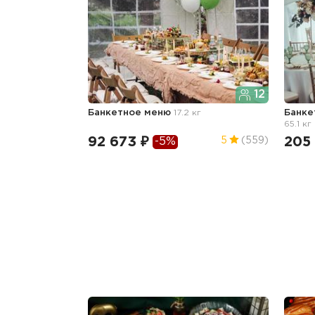
12
Банкетное меню
17.2 кг
Банке
65.1 кг
92 673 ₽
205
5
(559)
-5%