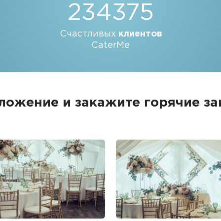
234375
Счастливых
клиентов
CaterMe
ожение и закажите горячие за