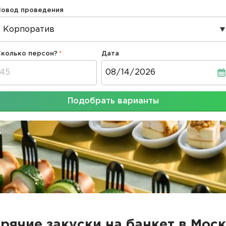
Повод проведения
Сколько персон?
Дата
Дата
Подобрать варианты
рячие закуски на банкет в Мос