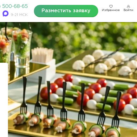
) 500-68-65
Разместить заявку
Избранное
Войти
9-21 МСК
т