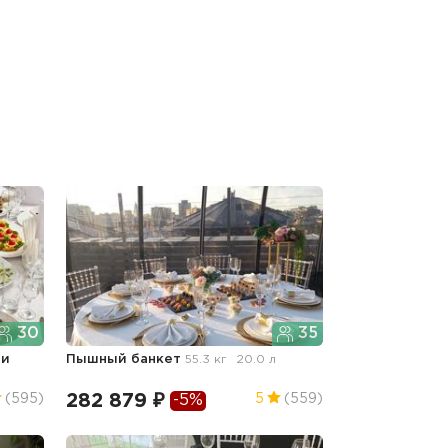
30
35
 и
Пышный банкет
55.3 кг
20.0 л
282 879 ₽
(595)
5
(559)
-5%