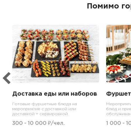
Помимо го
Доставка еды или наборов
Фуршет
Готовые фуршетные блюда на
Мероприят
мероприятие с доставкой или
блюд и при
доставкой + сервировкой.
обслуживан
300 - 10 000 ₽/чел.
1 000 - 1