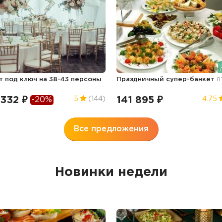
т под ключ на 38-43 персоны
Праздничный супер-банкет
8
 332 ₽
141 895 ₽
5
(144)
4.75
-20%
Все предложения
Новинки недели