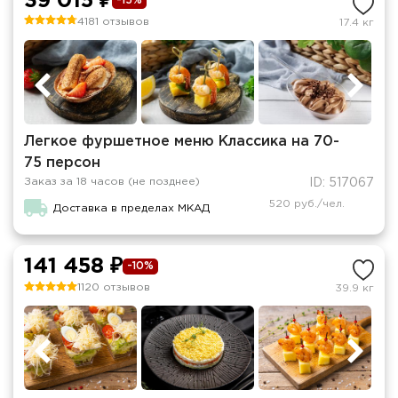
39 015 ₽
-15%
4181 отзывов
17.4 кг
Легкое фуршетное меню Классика на 70-
75 персон
Заказ за 18 часов (не позднее)
ID: 517067
520 руб./чел.
Доставка в пределах МКАД
141 458 ₽
-10%
1120 отзывов
39.9 кг