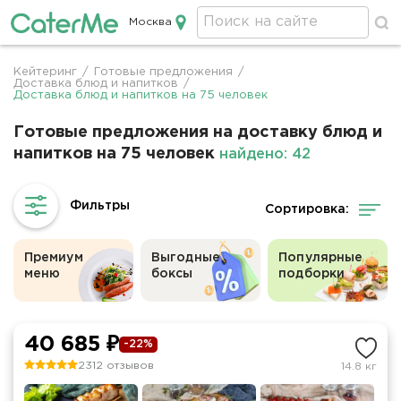
Москва
Кейтеринг в Москве
Кейтеринг
/
Готовые предложения
/
Строка
Доставка блюд и напитков
/
Доставка блюд и напитков на 75 человек
навигации
Готовые предложения на доставку блюд и
напитков на 75 человек
найдено: 42
Сортировка:
Премиум
Выгодные
Популярные
меню
боксы
подборки
40 685 ₽
-22%
2312 отзывов
14.8 кг