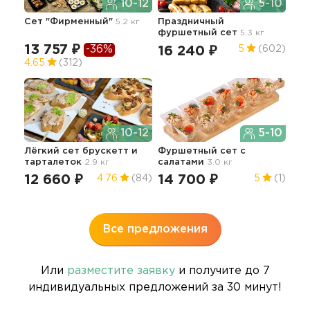
10-12
5-10
Сет "Фирменный"
5.2 кг
Праздничный
Лег
фуршетный сет
5.3 кг
пер
13 757 ₽
-36%
16 240 ₽
18
5
(602)
4.65
(312)
10-12
5-10
Лёгкий сет брускетт и
Фуршетный сет с
Сет
тарталеток
2.9 кг
салатами
3.0 кг
7 
12 660 ₽
14 700 ₽
4.76
(84)
5
(1)
4.9
Все предложения
Или
разместите заявку
и получите до 7
индивидуальных предложений за 30 минут!