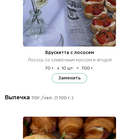
Брускетта с лососем
Лосось со сливочным муссом и ягодой
70 г.
x
10 шт.
=
700 г.
Заменить
Выпечка
110г./чел.
(1 100 г.)