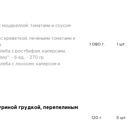
с моцареллой, томатами и соусом
 с креветкой, печёными томатами и
1 080 г.
1 шт.
р.
хлеба с ростбифом, каперсами,
"; - 6 ед., - 270 гр.
леба с лососем, каперсом и
уриной грудкой, перепелиным
120 г.
5 шт.