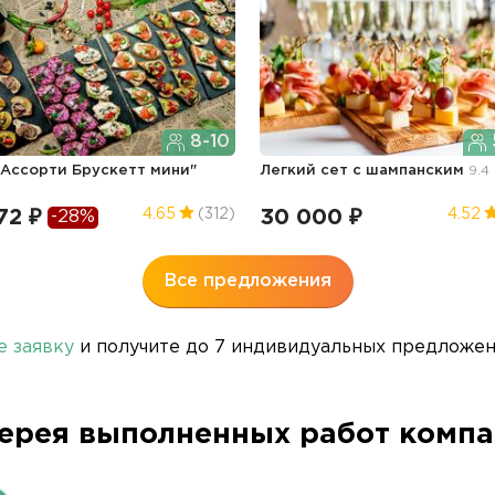
8-10
"Ассорти Брускетт мини"
Легкий сет с шампанским
9.4 
72 ₽
30 000 ₽
4.65
(312)
4.52
-28%
Все предложения
е заявку
и получите до 7 индивидуальных предложени
ерея выполненных работ комп