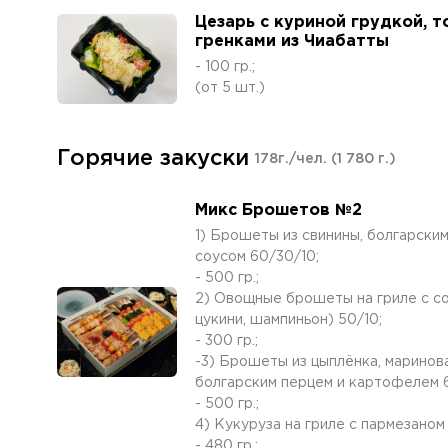
Цезарь с куриной грудкой, т
гренками из Чиабатты
- 100 гр.;
(от 5 шт.)
Горячие закуски
178г./чел.
(1 780 г.)
Микс Брошетов №2
1) Брошеты из свинины, болгарски
соусом 60/30/10;
- 500 гр.;
2) Овощные брошеты на гриле с со
цукини, шампиньон) 50/10;
- 300 гр.;
-3) Брошеты из цыплёнка, маринов
болгарским перцем и картофелем 
- 500 гр.;
4) Кукуруза на гриле с пармезаном 
- 480 гр.;