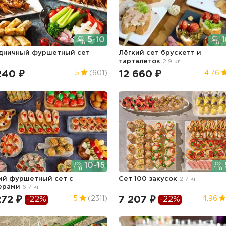
5-10
1
дничный фуршетный сет
Лёгкий сет брускетт и
тарталеток
2.9 кг
240 ₽
12 660 ₽
5
(601)
4.76
10-15
ий фуршетный сет с
Сет 100 закусок
2.7 кг
ерами
6.7 кг
272 ₽
7 207 ₽
5
(2311)
4.96
-22%
-22%