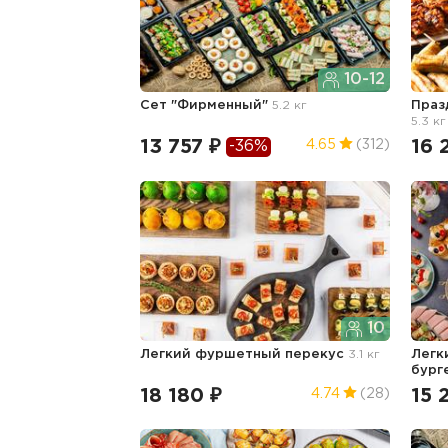
10-12
Сет "Фирменный"
5.2 кг
Праз
5.3 кг
13 757 ₽
16 
4.65
(312)
-36%
10
Легкий фуршетный перекус
3.1 кг
Легк
бург
18 180 ₽
15 
4.74
(28)