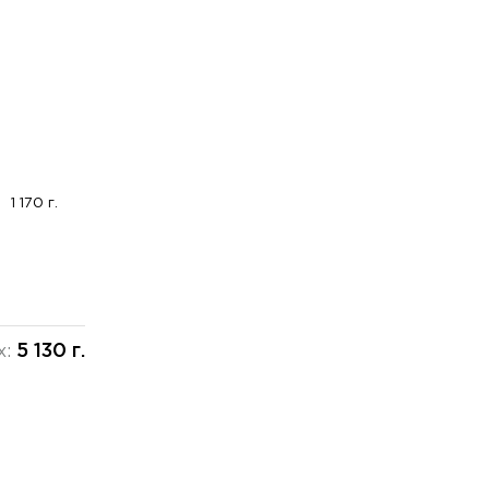
1 170 г.
5 130 г.
х: