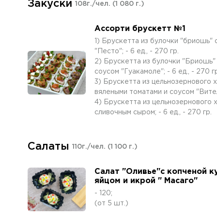
Закуски
108г./чел.
(1 080 г.)
Ассорти брускетт №1
1) Брускетта из булочки "бриошь" 
"Песто"; - 6 ед., - 270 гр.
2) Брускетта из булочки "Бриошь"
соусом "Гуакамоле"; - 6 ед., - 270 г
3) Брускетта из цельнозернового 
вялеными томатами и соусом "Вителло
4) Брускетта из цельнозернового х
сливочным сыром; - 6 ед., - 270 гр.
Салаты
110г./чел.
(1 100 г.)
Салат "Оливье"с копченой к
яйцом и икрой " Масаго"
- 120;
(от 5 шт.)