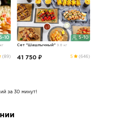
5-10
5-10
кг
Сет "Шашлычный"
9.8 кг
41 750 ₽
(89)
5
(646)
й за 30 минут!
ании