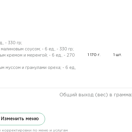
, - 330 гр;
алиновым соусом; - 6 ед., - 330 гр;
1 170 г.
1 шт.
м кремом и меренгой; - 6 ед., - 270
 муссом и гранулами ореха; - 6 ед.,
Общий выход (вес) в грамма
Изменить меню
 корректировки по меню и услугам