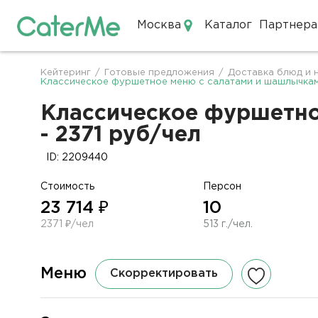
Москва
Каталог
Партнера
Кейтеринг в Москве
Кейтеринг
/
Готовые предложения
/
Доставка блюд и 
Строка
Классическое фуршетное меню с салатами и шашлычками
навигации
Классическое фуршетно
- 2371 руб/чел
ID: 2209440
Стоимость
Персон
23 714 ₽
10
2371 ₽/чел
513 г./чел.
Меню
Скорректировать