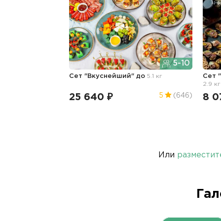
5-10
Сет "Вкуснейший" до
5.1 кг
Сет 
2.9 кг
25 640 ₽
8 0
5
(646)
Или
разместит
Гал