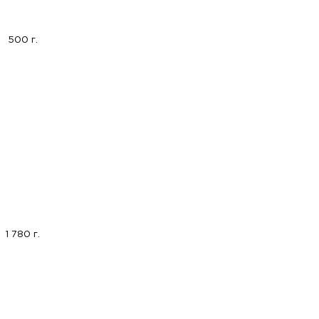
500 г.
1 780 г.