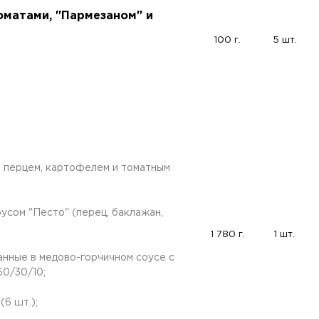
оматами, "Пармезаном" и
100 г.
5 шт.
м перцем, картофелем и томатным
усом "Песто" (перец, баклажан,
1 780 г.
1 шт.
анные в медово-горчичном соусе с
60/30/10;
(6 шт.);