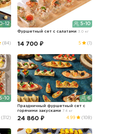
0-12
5-10
Фуршетный сет с салатами
3.0 кг
14 700 ₽
(84)
5
(1)
5-10
6
Праздничный фуршетный сет с
горячими закусками
7.4 кг
24 860 ₽
(312)
4.99
(108)