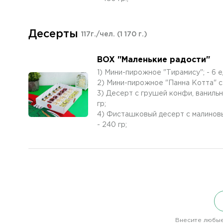
Десерты
117г./чел.
(1 170 г.)
BOX "Маленькие радости"
1) Мини-пирожное "Тирамису"; - 6 ед.
2) Мини-пирожное "Панна Котта" с м
3) Десерт с грушей конфи, ванильны
гр;
4) Фисташковый десерт с малиновым
- 240 гр;
Внесите любые