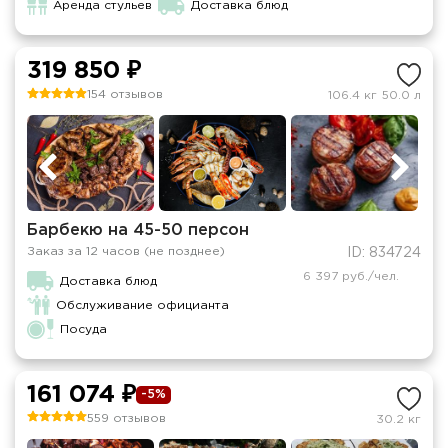
Аренда стульев
Доставка блюд
319 850 ₽
154 отзывов
106.4 кг
50.0 л
Барбекю на 45-50 персон
Заказ за 12 часов (не позднее)
ID: 834724
6 397 руб./чел.
Доставка блюд
Обслуживание официанта
Посуда
161 074 ₽
-5%
559 отзывов
30.2 кг