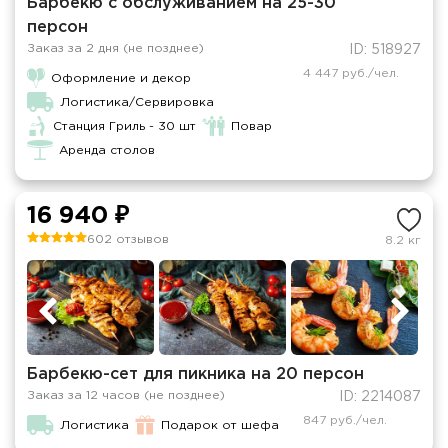
Барбекю с обслуживанием на 25-30
персон
Заказ за 2 дня (не позднее)
ID: 518927
4 447 руб./чел.
Оформление и декор
Логистика/Сервировка
Станция Гриль - 30 шт
Повар
Аренда столов
16 940 ₽
602 отзывов
8.2 кг
Барбекю-сет для пикника на 20 персон
Заказ за 12 часов (не позднее)
ID: 2214087
847 руб./чел.
Логистика
Подарок от шефа