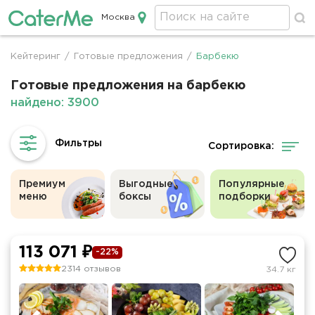
Москва
Кейтеринг в Москве
Кейтеринг
/
Готовые предложения
/
Барбекю
Строка
навигации
Готовые предложения на барбекю
найдено: 3900
Сортировка:
Премиум
Выгодные
Популярные
меню
боксы
подборки
113 071 ₽
-22%
2314 отзывов
34.7 кг