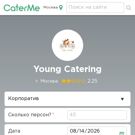
Москва
Кейтеринг в Москве
Строка
Young Catering
навигации
2.25
г. Москва
Повод
проведения
Сколько персон?
Дата
Дата