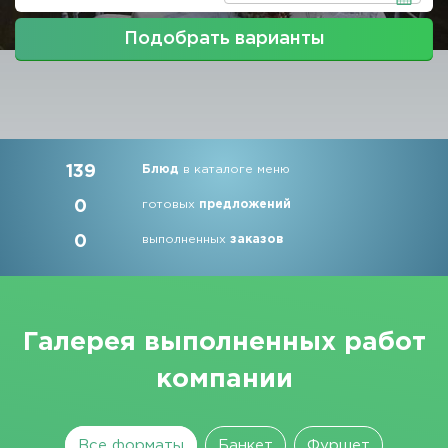
Подобрать варианты
139
Блюд
в каталоге меню
0
готовых
предложений
0
выполненных
заказов
Галерея выполненных работ
компании
Все форматы
Банкет
Фуршет