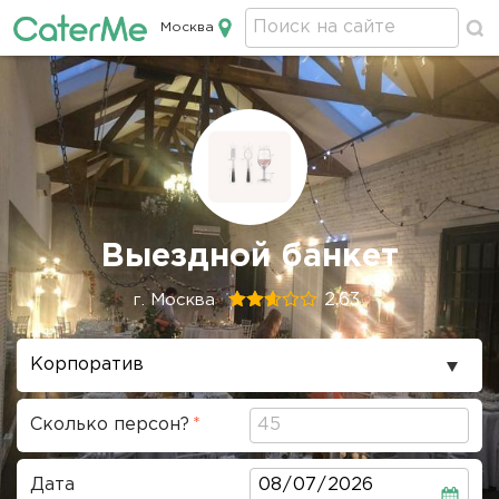
Москва
Кейтеринг в Москве
Строка
Выездной банкет
навигации
2.63
г. Москва
Повод
проведения
Сколько персон?
Дата
Дата