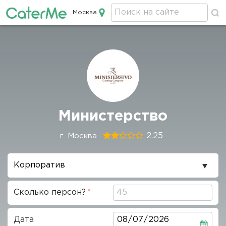
Москва
Кейтеринг в Москве
Строка
Министерство
навигации
2.25
г. Москва
Повод
проведения
Сколько персон?
Дата
Дата