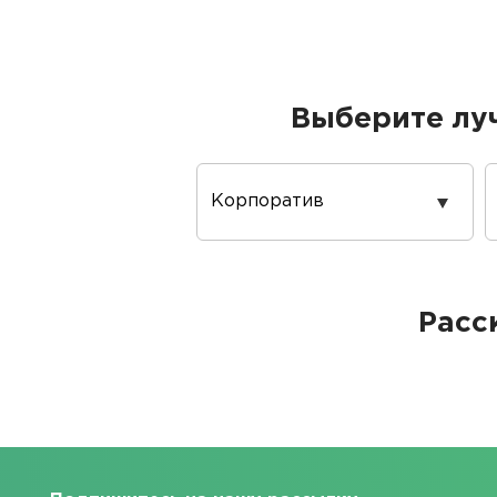
Выберите лу
Повод
проведения
Расс