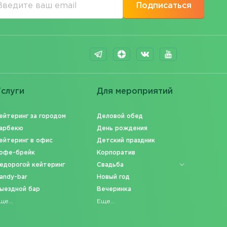
Подписаться
слуги
Для мероприятий
ейтеринг за городом
Деловой обед
арбекю
День рождения
ейтеринг в офис
Детский праздник
офе-брейк
Корпоратив
едорогой кейтеринг
Свадьба
andy-bar
Новый год
ыездной бар
Вечеринка
ще...
Еще...