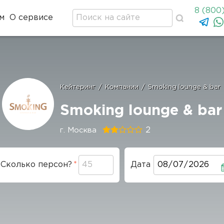
8 (800
м
О сервисе
Кейтеринг
/
Компании
/
Smoking lounge & bar
Строка
навигации
Smoking lounge & bar
2
г. Москва
Сколько персон?
Дата
Дата