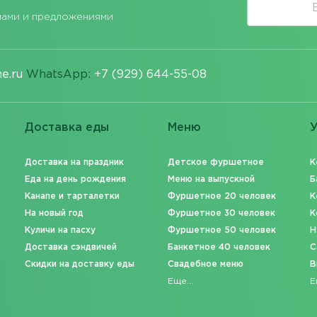
лами и предложениями
e.ru
WhatsApp:
+7 (929) 644-55-08
Доставка еды
Меню
У
Доставка на праздник
Детское фуршетное
К
Еда на день рождения
Меню на выпускной
Б
Канапе и тарталетки
Фуршетное 20 человек
К
На новый год
Фуршетное 30 человек
К
Куличи на пасху
Фуршетное 50 человек
Н
Доставка сэндвичей
Банкетное 40 человек
C
Скидки на доставку еды
Свадебное меню
В
Еще...
Е