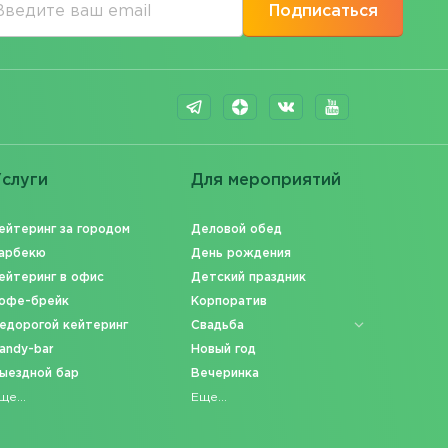
Подписаться
слуги
Для мероприятий
ейтеринг за городом
Деловой обед
арбекю
День рождения
ейтеринг в офис
Детский праздник
офе-брейк
Корпоратив
едорогой кейтеринг
Свадьба
andy-bar
Новый год
ыездной бар
Вечеринка
ще...
Еще...