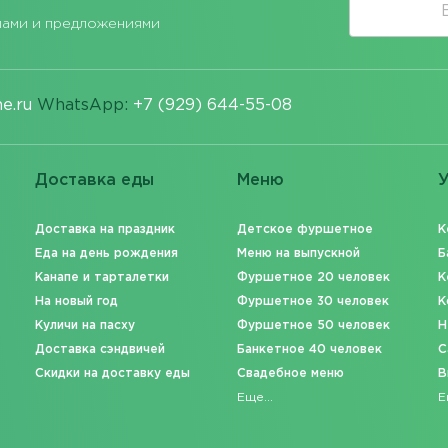
лами и предложениями
e.ru
WhatsApp:
+7 (929) 644-55-08
Доставка еды
Меню
У
Доставка на праздник
Детское фуршетное
К
Еда на день рождения
Меню на выпускной
Б
Канапе и тарталетки
Фуршетное 20 человек
К
На новый год
Фуршетное 30 человек
К
Куличи на пасху
Фуршетное 50 человек
Н
Доставка сэндвичей
Банкетное 40 человек
C
Скидки на доставку еды
Свадебное меню
В
Еще...
Е