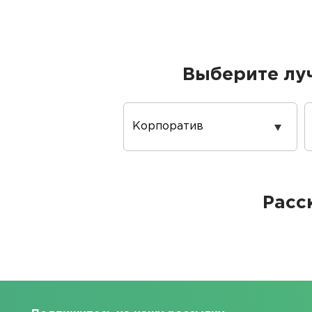
Выберите лу
Повод
проведения
Расс