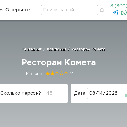
8 (800
м
О сервисе
Кейтеринг
/
Компании
/
Ресторан Комета
Строка
навигации
Ресторан Комета
2
г. Москва
Сколько персон?
Дата
Дата