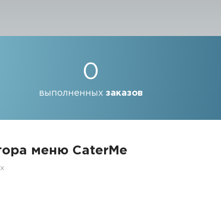
0
выполненных
заказов
ора меню CaterMe
ех