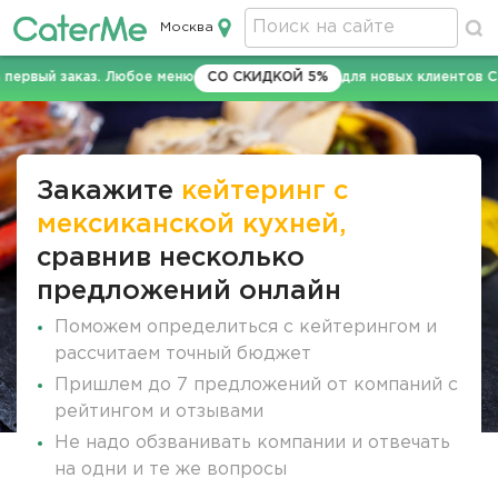
Москва
Кейтеринг в Москве
аказ. Любое меню
СО СКИДКОЙ 5%
для новых клиентов CaterMe по
Строка
навигации
Закажите
кейтеринг с
мексиканской кухней,
сравнив несколько
предложений онлайн
Поможем определиться с кейтерингом и
рассчитаем точный бюджет
Пришлем до 7 предложений от компаний с
рейтингом и отзывами
Не надо обзванивать компании и отвечать
на одни и те же вопросы