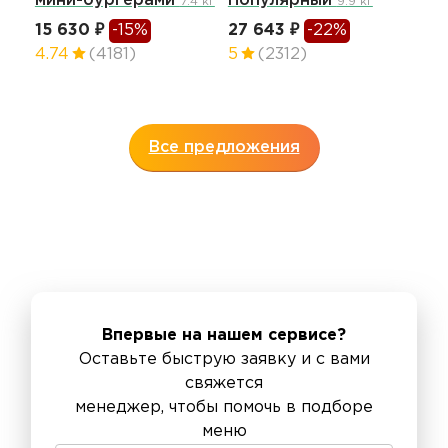
мини-бургерами
Популярный
30
7.4 кг
9.9 кг
го
15 630 ₽
-15%
27 643 ₽
-22%
13.4
4.74
(4181)
5
(2312)
37 
4.5
Все предложения
Впервые на нашем сервисе?
Оставьте быструю заявку и с вами
свяжется
менеджер, чтобы помочь в подборе
меню