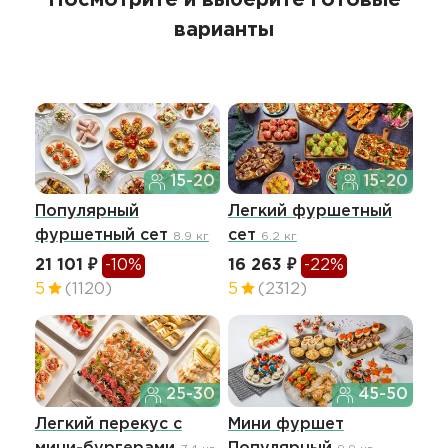
варианты
15-20
15-20
Популярный
Легкий фуршетный
Фу
фуршетный сет
сет
"С
8.9 кг
6.2 кг
21 101 ₽
-10%
16 263 ₽
-22%
11 
5
(1120)
5
(2312)
4.9
25-30
45-50
Легкий перекус c
Мини фуршет
Фу